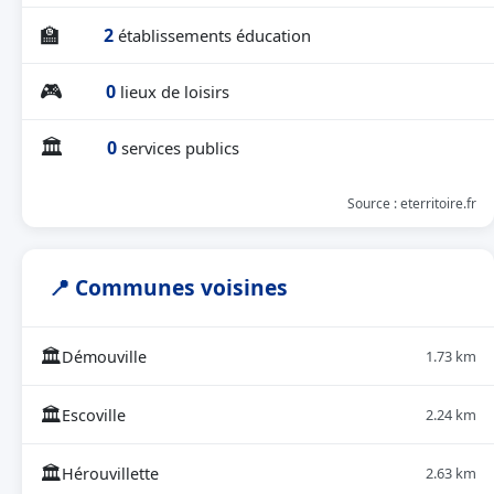
🏫
2
établissements éducation
🎮
0
lieux de loisirs
🏛
0
services publics
Source : eterritoire.fr
📍 Communes voisines
🏛
Démouville
1.73 km
🏛
Escoville
2.24 km
🏛
Hérouvillette
2.63 km