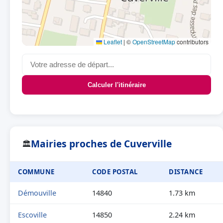
Leaflet
|
©
OpenStreetMap
contributors
Calculer l'itinéraire
Mairies proches de Cuverville
🏛
COMMUNE
CODE POSTAL
DISTANCE
Démouville
14840
1.73 km
Escoville
14850
2.24 km