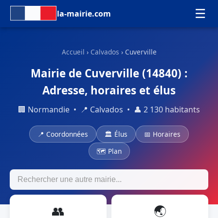
☰
la-mairie.com
Accueil
›
Calvados
› Cuverville
Mairie de Cuverville (14840) :
Adresse, horaires et élus
🏢 Normandie • 📍 Calvados • 👤 2 130 habitants
📍 Coordonnées
🏛 Élus
📅 Horaires
🗺 Plan
👥
🌏