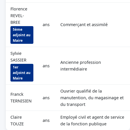
Florence
REVEL-
BREE
ans
Commerçant et assimilé
5ème
adjoint au
Maire
Sylvie
SASSIER
Ancienne profession
ans
1er
intermédiaire
adjoint au
Maire
Ouvrier qualifié de la
Franck
ans
manutention, du magasinage et
TERNISIEN
du transport
Claire
Employé civil et agent de service
ans
TOUZE
de la fonction publique