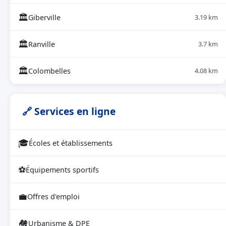
🏛
Giberville
3.19 km
🏛
Ranville
3.7 km
🏛
Colombelles
4.08 km
🔗 Services en ligne
🎓
Écoles et établissements
⚽
Équipements sportifs
💼
Offres d'emploi
🏘
Urbanisme & DPE