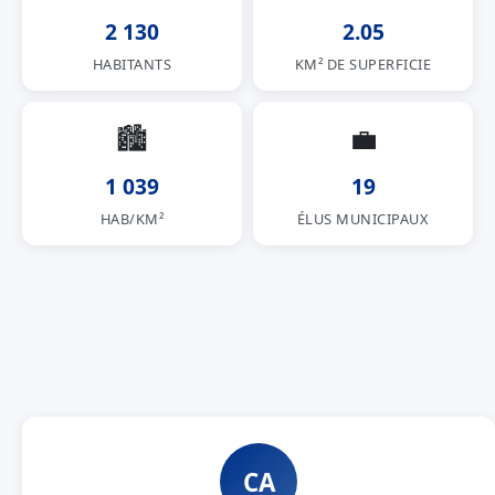
2 130
2.05
HABITANTS
KM² DE SUPERFICIE
🏙
💼
1 039
19
HAB/KM²
ÉLUS MUNICIPAUX
CA