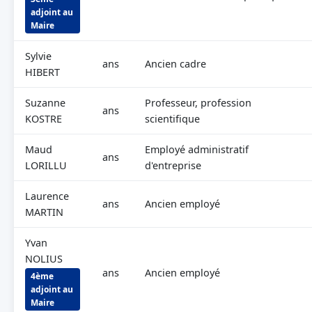
adjoint au
Maire
Sylvie
ans
Ancien cadre
HIBERT
Suzanne
Professeur, profession
ans
KOSTRE
scientifique
Maud
Employé administratif
ans
LORILLU
d'entreprise
Laurence
ans
Ancien employé
MARTIN
Yvan
NOLIUS
ans
Ancien employé
4ème
adjoint au
Maire