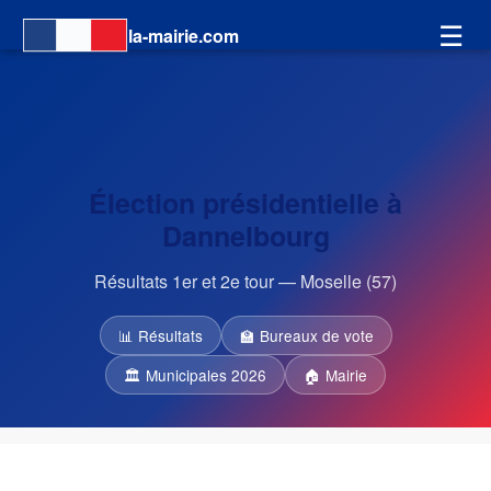
☰
la-mairie.com
Élection présidentielle à
Dannelbourg
Résultats 1er et 2e tour — Moselle (57)
📊 Résultats
🏫 Bureaux de vote
🏛 Municipales 2026
🏠 Mairie