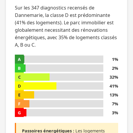
Sur les 347 diagnostics recensés de
Dannemarie, la classe D est prédominante
(41% des logements). Le parc immobilier est
globalement necessitant des rénovations
énergétiques, avec 35% de logements classés
A, B ou C.
A
1%
B
2%
C
32%
D
41%
E
13%
F
7%
G
3%
Passoires énergétiques :
Les logements