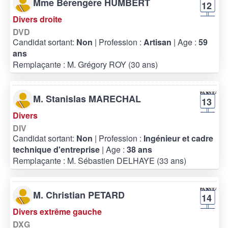
Mme Bérengère HUMBERT
12
Divers droite
DVD
Candidat sortant:
Non
| Profession :
Artisan
| Age :
59
ans
Remplaçante : M. Grégory ROY (30 ans)
M. Stanislas MARECHAL
13
Divers
DIV
Candidat sortant:
Non
| Profession :
Ingénieur et cadre
technique d'entreprise
| Age :
38 ans
Remplaçante : M. Sébastien DELHAYE (33 ans)
M. Christian PETARD
14
Divers extrême gauche
DXG