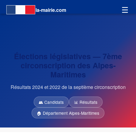
☰
la-mairie.com
Élections législatives — 7ème
circonscription des Alpes-
Maritimes
Résultats 2024 et 2022 de la septième circonscription
👥 Candidats
📊 Résultats
🏠 Département Alpes-Maritimes