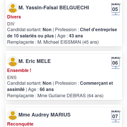
M. Yassin-Faïsal BELGUECHI
05
Divers
DIV
Candidat sortant:
Non
| Profession :
Chef d'entreprise
de 10 salariés ou plus
| Age :
43 ans
Remplaçante : M. Michael EISSMAN (45 ans)
M. Eric MELE
06
Ensemble !
ENS
Candidat sortant:
Non
| Profession :
Commerçant et
assimilé
| Age :
66 ans
Remplaçante : Mme Guilaine DEBRAS (64 ans)
Mme Audrey MARIUS
07
Reconquête