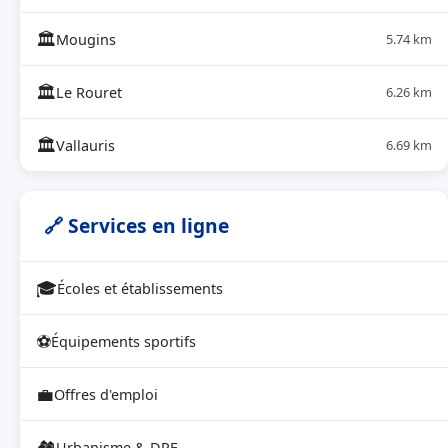
🏛
Mougins
5.74 km
🏛
Le Rouret
6.26 km
🏛
Vallauris
6.69 km
🔗 Services en ligne
🎓
Écoles et établissements
⚽
Équipements sportifs
💼
Offres d'emploi
🏘
Urbanisme & DPE