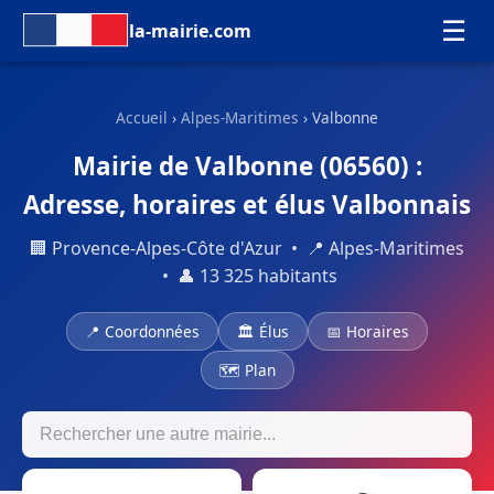
☰
la-mairie.com
Accueil
›
Alpes-Maritimes
› Valbonne
Mairie de Valbonne (06560) :
Adresse, horaires et élus Valbonnais
🏢 Provence-Alpes-Côte d'Azur • 📍 Alpes-Maritimes
• 👤 13 325 habitants
📍 Coordonnées
🏛 Élus
📅 Horaires
🗺 Plan