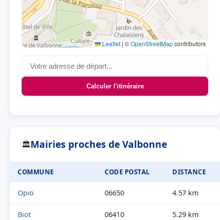
Leaflet
|
©
OpenStreetMap
contributors
Calculer l'itinéraire
Mairies proches de Valbonne
🏛
COMMUNE
CODE POSTAL
DISTANCE
Opio
06650
4.57 km
Biot
06410
5.29 km