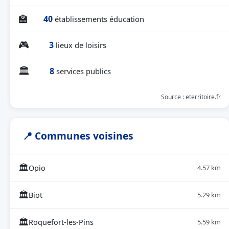
🏫
40
établissements éducation
🎮
3
lieux de loisirs
🏛
8
services publics
Source : eterritoire.fr
📍 Communes voisines
🏛
Opio
4.57 km
🏛
Biot
5.29 km
🏛
Roquefort-les-Pins
5.59 km