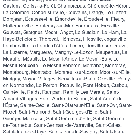
Cavigny, Cerisy-la-Forêt, Champrepus, Chérencé-le-Héron,
La Colombe, Condé-sur-Vire, Couvains, Dangy, Le Dézert,
Domjean, Écausseville, Émondeville, Éroudeville, Fleury,
Flottemanville, Fontenay-sur-Mer, Fourneaux, Fresville,
Gouvets, Graignes-Mesnil-Angot, Le Guislain, Le Ham, La
Haye-Bellefond, Thèreval, Hémevez, Hiesville, Joganville,
Lamberville, La Lande-d'Airou, Lestre, Liesville-sur-Douve,
La Luzerne, Margueray, Marigny-Le-Lozon, Maupertuis, La
Meauffe, Méautis, Le Mesnil-Amey, Le Mesnil-Eury, Le
Mesnil-Rouxelin, Le Mesnil-Véneron, Montabot, Montbray,
Montebourg, Montrabot, Montreuil-sur-Lozon, Moon-sur-Elle,
Morigny, Moyon Villages, Neuville-au-Plain, Ozeville, Percy-
en-Normandie, Le Perron, Picauville, Pont-Hébert, Quibou,
Quinéville, Raids, Rampan, Remilly Les Marais, Saint-
Amand-Villages, Saint-André-de-Bohon, Saint-André-de-
l'Épine, Sainte-Cécile, Saint-Clair-sur-l'Elle, Saint-Cyr, Saint-
Floxel, Saint-Fromond, Saint-Georges-d'Elle, Saint-
Georges-Montcocq, Saint-Germain-d'Elle, Saint-Germain-
de-Tournebut, Saint-Germain-de-Varreville, Saint-Gilles,
Saint-Jean-de-Daye, Saint-Jean-de-Savigny, Saint-Jean-