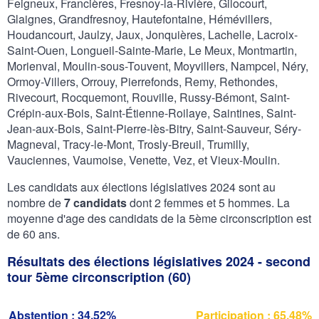
Feigneux, Francières, Fresnoy-la-Rivière, Gilocourt,
Glaignes, Grandfresnoy, Hautefontaine, Hémévillers,
Houdancourt, Jaulzy, Jaux, Jonquières, Lachelle, Lacroix-
Saint-Ouen, Longueil-Sainte-Marie, Le Meux, Montmartin,
Morienval, Moulin-sous-Touvent, Moyvillers, Nampcel, Néry,
Ormoy-Villers, Orrouy, Pierrefonds, Remy, Rethondes,
Rivecourt, Rocquemont, Rouville, Russy-Bémont, Saint-
Crépin-aux-Bois, Saint-Étienne-Roilaye, Saintines, Saint-
Jean-aux-Bois, Saint-Pierre-lès-Bitry, Saint-Sauveur, Séry-
Magneval, Tracy-le-Mont, Trosly-Breuil, Trumilly,
Vauciennes, Vaumoise, Venette, Vez, et Vieux-Moulin.
Les candidats aux élections législatives 2024 sont au
nombre de
7 candidats
dont 2 femmes et 5 hommes. La
moyenne d'age des candidats de la 5ème circonscription est
de 60 ans.
Résultats des élections législatives 2024 - second
tour 5ème circonscription (60)
Abstention : 34,52%
Participation : 65,48%