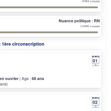
4304 votants
Nuance politique : RN
13490 votants
a 1ère circonscription
01
ien ouvrier
| Age :
68 ans
ans)
02