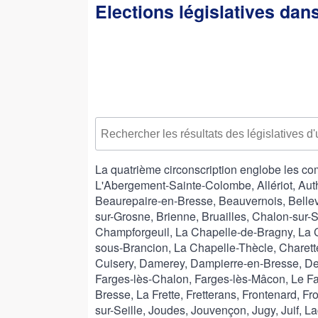
Elections législatives dan
La quatrième circonscription englobe les c
L'Abergement-Sainte-Colombe, Allériot, Au
Beaurepaire-en-Bresse, Beauvernois, Bellev
sur-Grosne, Brienne, Bruailles, Chalon-su
Champforgeuil, La Chapelle-de-Bragny, La 
sous-Brancion, La Chapelle-Thècle, Charett
Cuisery, Damerey, Dampierre-en-Bresse, De
Farges-lès-Chalon, Farges-lès-Mâcon, Le Fa
Bresse, La Frette, Fretterans, Frontenard, F
sur-Seille, Joudes, Jouvençon, Jugy, Juif, L