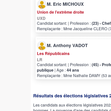
M. Eric MICHOUX
Union de l'extrême droite
UXD
Candidat sortant:
| Profession :
(23) - Che
Remplaçante : Mme Jacqueline CLERO (7
M. Anthony VADOT
Les Républicains
LR
Candidat sortant:
| Profession :
(45) - Pro
publique
| Age :
44 ans
Remplaçante : Mme Nathalie DAMY (53 a
Résultats des élections législatives 
Les candidats aux élections législatives 2
hommes. La moyenne d'age des candidats de 