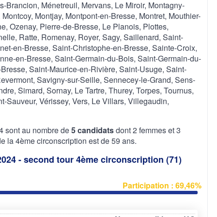
ès-Brancion, Ménetreuil, Mervans, Le Miroir, Montagny-
Montcoy, Montjay, Montpont-en-Bresse, Montret, Mouthier-
, Ozenay, Pierre-de-Bresse, Le Planois, Plottes,
elle, Ratte, Romenay, Royer, Sagy, Saillenard, Saint-
net-en-Bresse, Saint-Christophe-en-Bresse, Sainte-Croix,
ienne-en-Bresse, Saint-Germain-du-Bois, Saint-Germain-du-
-Bresse, Saint-Maurice-en-Rivière, Saint-Usuge, Saint-
evermont, Savigny-sur-Seille, Sennecey-le-Grand, Sens-
ndre, Simard, Sornay, Le Tartre, Thurey, Torpes, Tournus,
-Sauveur, Vérissey, Vers, Le Villars, Villegaudin,
024 sont au nombre de
5 candidats
dont 2 femmes et 3
la 4ème circonscription est de 59 ans.
 2024 - second tour 4ème circonscription (71)
Participation : 69,46%