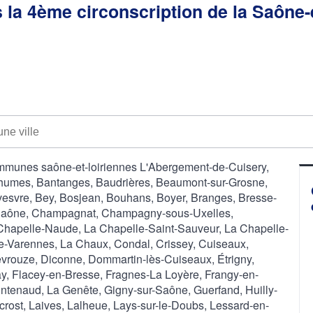
s la 4ème circonscription de la Saône-
ommunes saône-et-loiriennes L'Abergement-de-Cuisery,
thumes, Bantanges, Baudrières, Beaumont-sur-Grosne,
esvre, Bey, Bosjean, Bouhans, Boyer, Branges, Bresse-
r-Saône, Champagnat, Champagny-sous-Uxelles,
Chapelle-Naude, La Chapelle-Saint-Sauveur, La Chapelle-
e-Varennes, La Chaux, Condal, Crissey, Cuiseaux,
vrouze, Diconne, Dommartin-lès-Cuiseaux, Étrigny,
y, Flacey-en-Bresse, Fragnes-La Loyère, Frangy-en-
rontenaud, La Genête, Gigny-sur-Saône, Guerfand, Huilly-
acrost, Laives, Lalheue, Lays-sur-le-Doubs, Lessard-en-