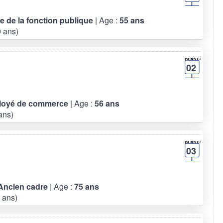
re de la fonction publique
| Age :
55 ans
 ans)
02
ployé de commerce
| Age :
56 ans
ans)
03
 Ancien cadre
| Age :
75 ans
 ans)