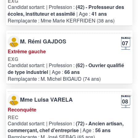
EXG
Candidat sortant:
| Profession :
(42) - Professeur des
écoles, instituteur et assimilé
| Age :
41 ans
Remplaçante : Mme Marie KERFRIDEN (38 ans)
M. Rémi GAJDOS
07
Extrême gauche
EXG
Candidat sortant:
| Profession :
(62) - Ouvrier qualifié
de type industriel
| Age :
66 ans
Remplaçante : M. Michel BIGAUD (74 ans)
Mme Luisa VARELA
08
Reconquête
REC
Candidat sortant:
| Profession :
(72) - Ancien artisan,
commerçant, chef d'entreprise
| Age :
56 ans
Remplaçante : M. José SEBAG (65 ans)