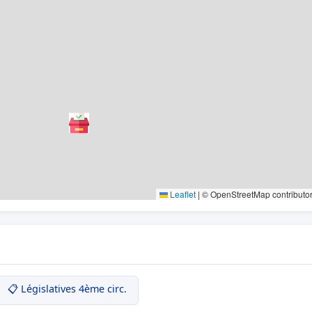
Leaflet
|
© OpenStreetMap contributo
📋 Législatives 4ème circ.