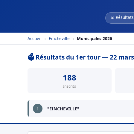
📊 Résultats
Accueil
›
Eincheville
›
Municipales 2026
🗳️ Résultats du 1er tour — 22 mar
188
Inscrits
1
"EINCHEVILLE"