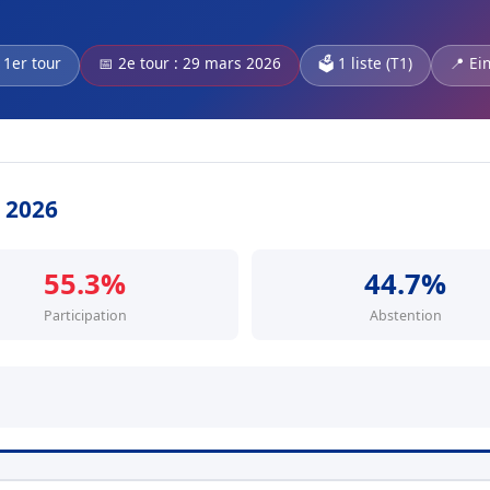
 1er tour
📅 2e tour : 29 mars 2026
🗳️ 1 liste (T1)
📍 Ein
s 2026
55.3%
44.7%
Participation
Abstention