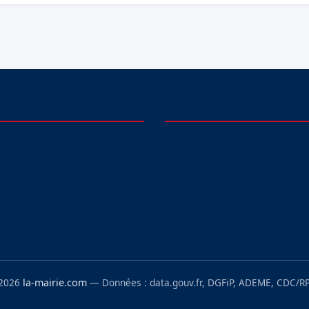
 2026
la-mairie.com
— Données : data.gouv.fr, DGFiP, ADEME, CDC/RP