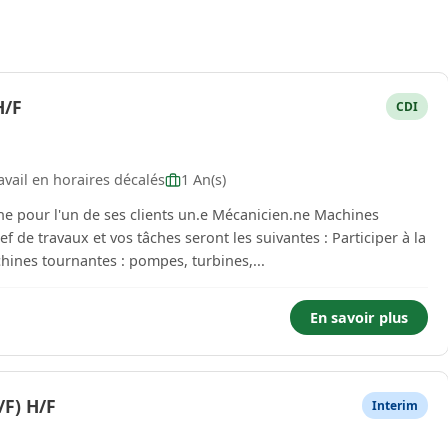
H/F
CDI
vail en horaires décalés
1 An(s)
e pour l'un de ses clients un.e Mécanicien.ne Machines
hines tournantes : pompes, turbines,...
En savoir plus
/F) H/F
Interim