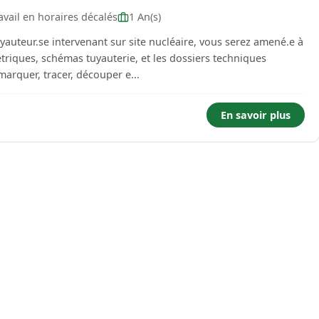
vail en horaires décalés
1 An(s)
uyauteur.se intervenant sur site nucléaire, vous serez amené.e à
antier, marquer, tracer, découper e...
En savoir plus