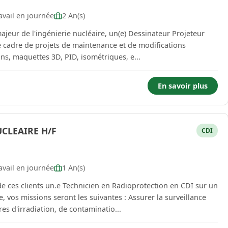
vail en journée
2 An(s)
majeur de l'ingénierie nucléaire, un(e) Dessinateur Projeteur
e cadre de projets de maintenance et de modifications
ions: - Réaliser les plans, maquettes 3D, PID, isométriques, e...
En savoir plus
CLEAIRE H/F
CDI
vail en journée
1 An(s)
s clients un.e Technicien en Radioprotection en CDI sur un
ns seront les suivantes : Assurer la surveillance
es d'irradiation, de contaminatio...