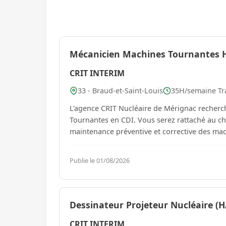
Mécanicien Machines Tournantes 
CRIT INTERIM
33 - Braud-et-Saint-Louis
35H/semaine Tra
L'agence CRIT Nucléaire de Mérignac recherch
Tournantes en CDI. Vous serez rattaché au chef de travaux et vos tâches seront les suivantes : Participer à la
maintenance préventive et corrective des mac
Publie le 01/08/2026
Dessinateur Projeteur Nucléaire (H
CRIT INTERIM