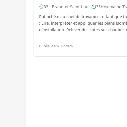
33 - Braud-et-Saint-Louis
35H/semaine Tra
Rattaché.e au chef de travaux et n tant que t
: Lire, interpréter et appliquer les plans isométriques, schémas tuyauterie, et les dossiers techniques
d'installation. Relever des cotes sur ch
Publie le 01/08/2026