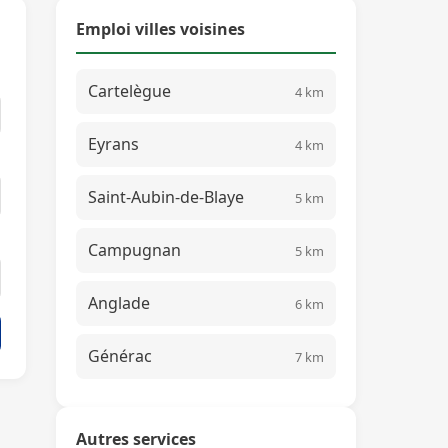
Emploi villes voisines
Cartelègue
4 km
Eyrans
4 km
Saint-Aubin-de-Blaye
5 km
Campugnan
5 km
Anglade
6 km
Générac
7 km
Autres services