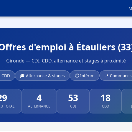
M
Offres d'emploi à Étauliers (33
Gironde — CDI, CDD, alternance et stages à proximité
& CDD
🎓 Alternance & stages
⏱ Intérim
📍 Communes 
29
4
53
18
AU TOTAL
ALTERNANCE
CDI
CDD