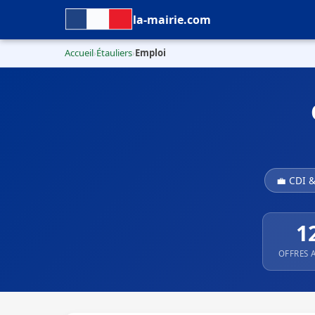
la-mairie.com
Accueil
Étauliers
Emploi
›
›
💼 CDI 
1
OFFRES 