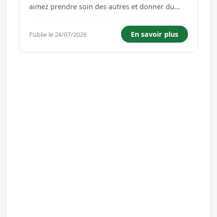
aimez prendre soin des autres et donner du
sens à votre travail ? Nous recrutons un(e) aide
ménager(ère) pour renforcer notre équipe sur
En savoir plus
Publie le 24/07/2026
le secteur de gy (70), franche comte, france
VOTRE MISSION : APPORTER CONFORT ET B...