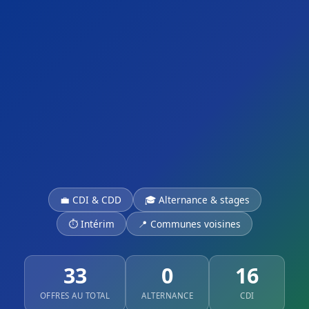
💼 CDI & CDD
🎓 Alternance & stages
⏱ Intérim
📍 Communes voisines
33
0
16
OFFRES AU TOTAL
ALTERNANCE
CDI