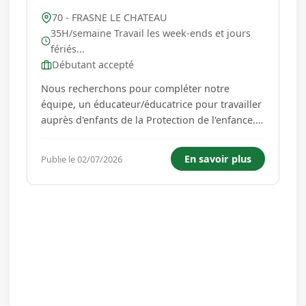
70 - FRASNE LE CHATEAU
35H/semaine Travail les week-ends et jours
fériés...
Débutant accepté
Nous recherchons pour compléter notre
équipe, un éducateur/éducatrice pour travailler
auprès d'enfants de la Protection de l'enfance.
Notre internat comporte 3 Maisons, où sont
accueillis 37 enfants de 11 à 21 ans, garçons et
En savoir plus
Publie le 02/07/2026
filles. Le travail en équipe pluridisciplinaire
s'articule autour...