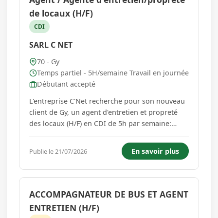
de locaux (H/F)
CDI
SARL C NET
70 - Gy
Temps partiel - 5H/semaine Travail en journée
Débutant accepté
L'entreprise C'Net recherche pour son nouveau
client de Gy, un agent d'entretien et propreté
des locaux (H/F) en CDI de 5h par semaine:
idéal pour un complément de revenus ! Vous
serez chargé de l'entretien des sols d'une
En savoir plus
Publie le 21/07/2026
surface commerciale, à l'aide d'une autolaveuse
accompagnée, ainsi que d...
ACCOMPAGNATEUR DE BUS ET AGENT
ENTRETIEN (H/F)