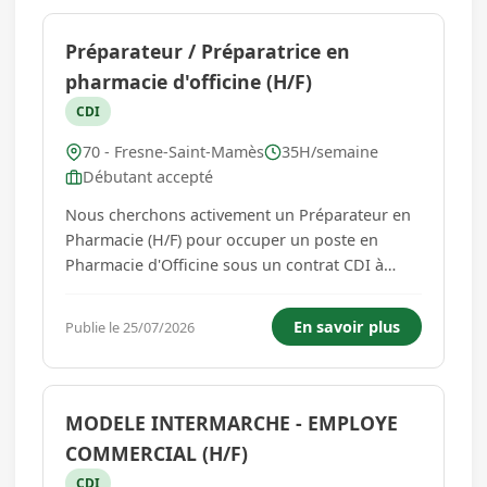
Préparateur / Préparatrice en
pharmacie d'officine (H/F)
CDI
70 - Fresne-Saint-Mamès
35H/semaine
Débutant accepté
Nous cherchons activement un Préparateur en
Pharmacie (H/F) pour occuper un poste en
Pharmacie d'Officine sous un contrat CDI à
Temps plein (35 h/semaine) sur FRESNE-SAINT-
MAMèS (70130 , Bourgogne-Franche-Comté -
En savoir plus
Publie le 25/07/2026
France). Qualifications requises Obligatoire :
Brevet Professionnel de Préparate...
MODELE INTERMARCHE - EMPLOYE
COMMERCIAL (H/F)
CDI