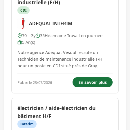
industrielle (F/H)
CDI
ADEQUAT INTERIM
70 - Gy
35H/semaine Travail en journée
5 An(s)
Notre agence Adéquat Vesoul recrute un
Technicien de maintenance industrielle F/H
pour un poste en CDI situé près de Gray,
spécialisé en fabrication métallique. Vos futures
missions : - Diagnostiquer les pannes
En savoir plus
Publie le 23/07/2026
(électriques, mécaniques, pneumatiques) et
intervenir rapidement - Assurer la m...
électricien / aide-électricien du
bâtiment H/F
Interim