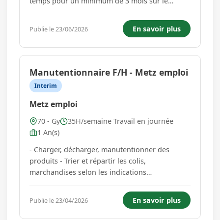
temps pour un minimum de 3 mois sur le
secteur de Gy - Entretien du cadre de vie - Aide
la personne dans les actes essentiels de la vie
En savoir plus
Publie le 23/06/2026
quotidienne : * Aide à la toilette et à l'habillage
* A...
Manutentionnaire F/H - Metz emploi
Interim
Metz emploi
70 - Gy
35H/semaine Travail en journée
1 An(s)
- Charger, décharger, manutentionner des
produits - Trier et répartir les colis,
marchandises selon les indications
(codification, format, poids, nombre...) -
Déchargement de camion - Conditionnement
En savoir plus
Publie le 23/04/2026
sur palettes - Filmage- Faire preuve de rigueur
et de précision - S'adapter aux changements...