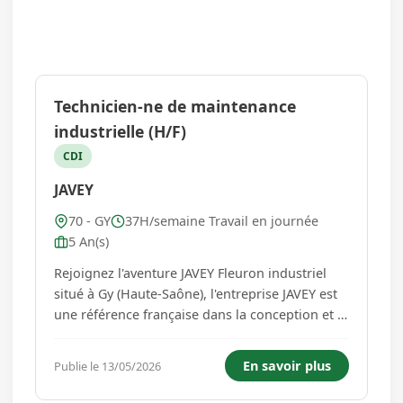
Technicien-ne de maintenance
industrielle (H/F)
CDI
JAVEY
70 - GY
37H/semaine Travail en journée
5 An(s)
Rejoignez l'aventure JAVEY Fleuron industriel
situé à Gy (Haute-Saône), l'entreprise JAVEY est
une référence française dans la conception et la
fabrication de fermetures sur-mesure pour
l'habitat, l'industrie et le commerce. Alliant
En savoir plus
Publie le 13/05/2026
savoir-faire artisanal et outils de production de
pointe, no...