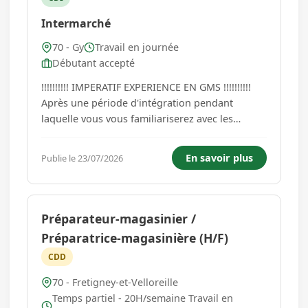
Intermarché
70 - Gy
Travail en journée
Débutant accepté
!!!!!!!!!! IMPERATIF EXPERIENCE EN GMS !!!!!!!!!!
Après une période d'intégration pendant
laquelle vous vous familiariserez avec les
différents rayons puis nos process et méthodes
dans le rayon, vous serez responsable de votre
En savoir plus
Publie le 23/07/2026
périmètre. À l'écoute des besoins clients, vous
disposerez les p...
Préparateur-magasinier /
Préparatrice-magasinière (H/F)
CDD
70 - Fretigney-et-Velloreille
Temps partiel - 20H/semaine Travail en