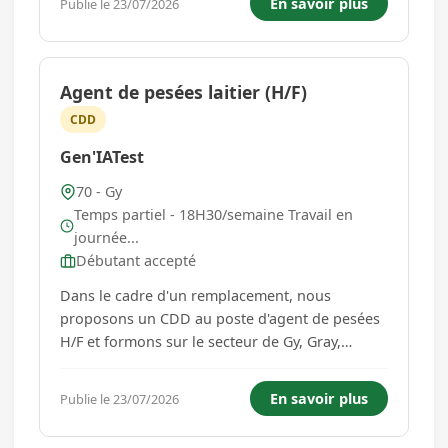
En savoir plus
Publie le 23/07/2026
production - Contrôler la qualité des produits
finis - Respecter le...
Agent de pesées laitier (H/F)
CDD
Gen'IATest
70 - Gy
Temps partiel - 18H30/semaine Travail en
journée...
Débutant accepté
Dans le cadre d'un remplacement, nous
proposons un CDD au poste d'agent de pesées
H/F et formons sur le secteur de Gy, Gray,
Pesmes, Dampierre sur Salon et Rioz. Vous
serez en charge de prélever des échantillons de
En savoir plus
Publie le 23/07/2026
lait et d'effectuer des mesures lors de la traite
des vaches laitières dans les ...