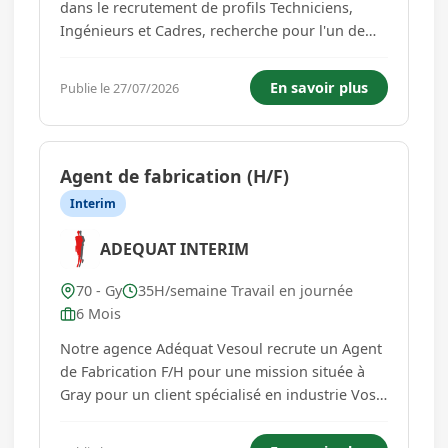
dans le recrutement de profils Techniciens,
Ingénieurs et Cadres, recherche pour l'un de
ses clients un Chef d'Équipe Agroalimentaire
(H/F) en CDI. Vous aimez manager des équipes,
En savoir plus
Publie le 27/07/2026
organiser la production et évoluer dans un
environnement où la qual...
Agent de fabrication (H/F)
Interim
ADEQUAT INTERIM
70 - Gy
35H/semaine Travail en journée
6 Mois
Notre agence Adéquat Vesoul recrute un Agent
de Fabrication F/H pour une mission située à
Gray pour un client spécialisé en industrie Vos
futures missions : - Assembler et monter des
pièces ou des produits sur une ligne de