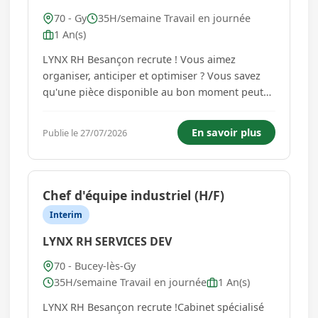
70 - Gy
35H/semaine Travail en journée
1 An(s)
LYNX RH Besançon recrute ! Vous aimez
organiser, anticiper et optimiser ? Vous savez
qu'une pièce disponible au bon moment peut
faire toute la différence pour maintenir une
production en mouvement ? LYNX RH
En savoir plus
Publie le 27/07/2026
Besançon, cabinet spécialisé dans le
recrutement de Techniciens, Ingénieurs et
Cadres,...
Chef d'équipe industriel (H/F)
Interim
LYNX RH SERVICES DEV
70 - Bucey-lès-Gy
35H/semaine Travail en journée
1 An(s)
LYNX RH Besançon recrute !Cabinet spécialisé