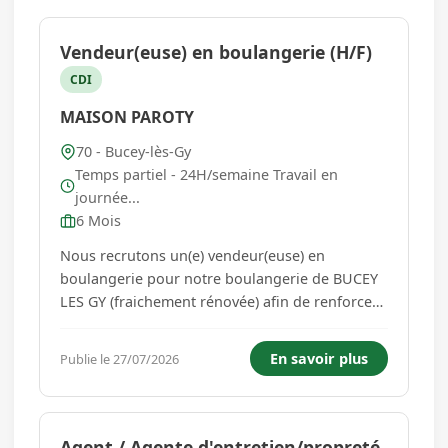
Vendeur(euse) en boulangerie (H/F)
CDI
MAISON PAROTY
70 - Bucey-lès-Gy
Temps partiel - 24H/semaine Travail en
journée...
6 Mois
Nous recrutons un(e) vendeur(euse) en
boulangerie pour notre boulangerie de BUCEY
LES GY (fraichement rénovée) afin de renforcer
notre équipe Si vous aimez le contact avec les
clients et que la bonne humeur est votre
En savoir plus
Publie le 27/07/2026
ingrédient secret, venez nous rejoindre ! Votre
mission : - Accueillir nos cli...
Agent / Agente d'entretien/propreté