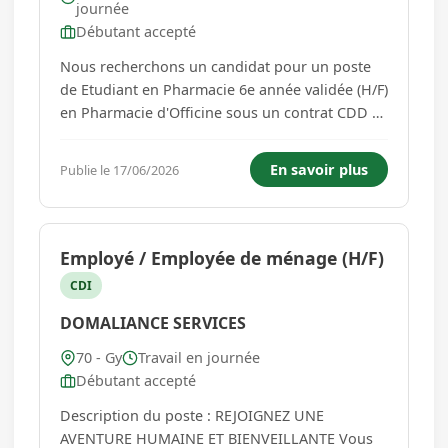
journée
Débutant accepté
Nous recherchons un candidat pour un poste
de Etudiant en Pharmacie 6e année validée (H/F)
en Pharmacie d'Officine sous un contrat CDD à
Temps partiel (20 h/semaine) sur FRETIGNEY-ET-
VELLOREILLE (70130 , Bourgogne-Franche-
En savoir plus
Publie le 17/06/2026
Comté - France). Qualifications requises Avoir
validé la 6éme Année d...
Employé / Employée de ménage (H/F)
CDI
DOMALIANCE SERVICES
70 - Gy
Travail en journée
Débutant accepté
Description du poste : REJOIGNEZ UNE
AVENTURE HUMAINE ET BIENVEILLANTE Vous