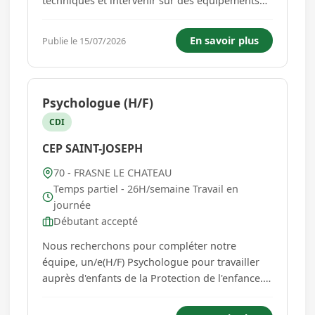
techniques et intervenir sur des équipements
industriels performants ? Vous recherchez un
poste où vos compétences seront reconnues et
En savoir plus
Publie le 15/07/2026
où vous pourrez évoluer durablement ? Dans le
cadre du développement de se...
Psychologue (H/F)
CDI
CEP SAINT-JOSEPH
70 - FRASNE LE CHATEAU
Temps partiel - 26H/semaine Travail en
journée
Débutant accepté
Nous recherchons pour compléter notre
équipe, un/e(H/F) Psychologue pour travailler
auprès d'enfants de la Protection de l'enfance. Il
s'agit d'intervenir auprès des équipes, des
jeunes et de leurs parents, et de travailler les