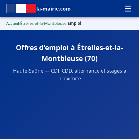
☰
la-mairie.com
Accueil
Étrelles-et-la-Montbleuse
Emploi
›
›
Offres d'emploi à Étrelles-et-la-
Montbleuse (70)
Haute-Saône — CDI, CDD, alternance et stages à
proximité