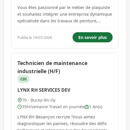
Vous êtes passionné par le métier de plaquiste
et souhaitez intégrer une entreprise dynamique
spécialisée dans les travaux de peinture,
plâtrerie, isolation, ravalement de façade et
plafonds ? Votre agence Adecco d'Arc les Gray a
En savoir plus
Publie le 19/07/2026
une opportunité pour vous ! Dans le cadre de
ce poste, vou...
Technicien de maintenance
industrielle (H/F)
CDI
LYNX RH SERVICES DEV
70 - Bucey-lès-Gy
35H/semaine Travail en journée
1 An(s)
LYNX RH Besançon recrute !Vous aimez
diagnostiquer les pannes, résoudre des défis