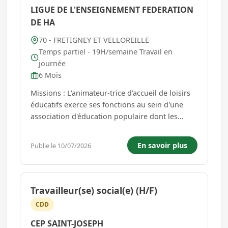
LIGUE DE L'ENSEIGNEMENT FEDERATION
DE HA
70 - FRETIGNEY ET VELLOREILLE
Temps partiel - 19H/semaine Travail en
journée
6 Mois
Missions : L'animateur-trice d'accueil de loisirs
éducatifs exerce ses fonctions au sein d'une
association d'éducation populaire dont les
finalités éducatives sont, dans un cadre laïc et
démocratique, de favoriser l'épanouissement de
En savoir plus
Publie le 10/07/2026
l'enfant et du jeune, son autonomie et sa
socialisation. En...
Travailleur(se) social(e) (H/F)
CDD
CEP SAINT-JOSEPH