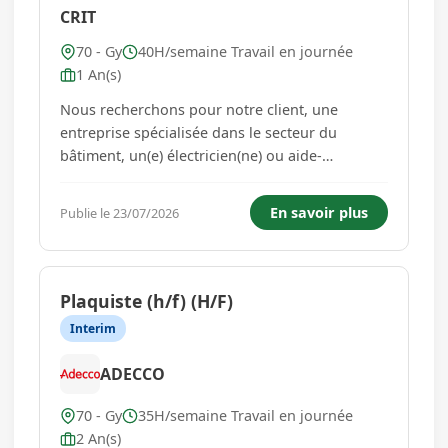
CRIT
70 - Gy
40H/semaine Travail en journée
1 An(s)
Nous recherchons pour notre client, une
entreprise spécialisée dans le secteur du
bâtiment, un(e) électricien(ne) ou aide-
électricien(ne) pour intervenir sur différents
chantiers. Vous serez en charge de : - Tirage de
En savoir plus
Publie le 23/07/2026
câbles - Câblage et raccordement des
équipements électriques - Install...
Plaquiste (h/f) (H/F)
Interim
ADECCO
70 - Gy
35H/semaine Travail en journée
2 An(s)