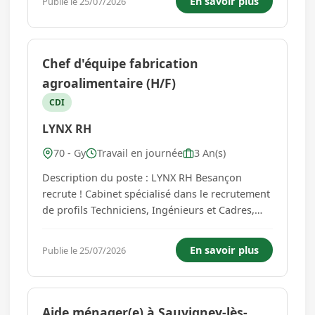
En savoir plus
Publie le 25/07/2026
? LYNX RH Besançon, cabinet spécialisé dans le
recrutement de Technicie...
Chef d'équipe fabrication
agroalimentaire (H/F)
CDI
LYNX RH
70 - Gy
Travail en journée
3 An(s)
Description du poste : LYNX RH Besançon
recrute ! Cabinet spécialisé dans le recrutement
de profils Techniciens, Ingénieurs et Cadres,
recherche pour l'un de ses clients un Chef
d'Équipe Agroalimentaire (H/F) en CDI. Vous
En savoir plus
Publie le 25/07/2026
aimez manager des équipes, organiser la
production et évoluer dans u...
Aide ménager(e) à Sauvigney-lès-