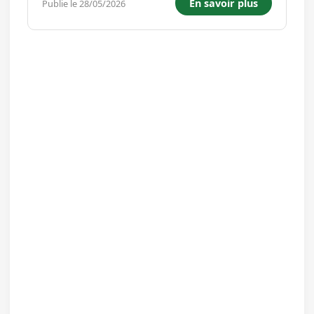
En savoir plus
Publie le 28/05/2026
différents aspects éducatifs et psychologiques
posant problèmes,...