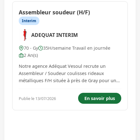
Assembleur soudeur (H/F)
Interim
ADEQUAT INTERIM
70 - Gy
35H/semaine Travail en journée
2 An(s)
Notre agence Adéquat Vesoul recrute un
Assembleur / Soudeur coulisses rideaux
métalliques F/H située à près de Gray pour un
client spécialisé en fabrication de rideaux
métalliques. Vos futures missions : - Consulter
En savoir plus
Publie le 13/07/2026
et déclarer la production sur ordinateur
(accompagnement interne) - Réal...