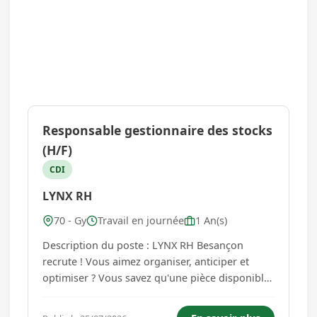
Responsable gestionnaire des stocks
(H/F)
CDI
LYNX RH
70 - Gy
Travail en journée
1 An(s)
Description du poste : LYNX RH Besançon
recrute ! Vous aimez organiser, anticiper et
optimiser ? Vous savez qu'une pièce disponible
au bon moment peut faire toute la différence
pour maintenir une production en mouvement