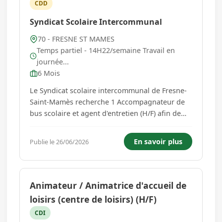
CDD
Syndicat Scolaire Intercommunal
70 - FRESNE ST MAMES
Temps partiel - 14H22/semaine Travail en
journée...
6 Mois
Le Syndicat scolaire intercommunal de Fresne-
Saint-Mamès recherche 1 Accompagnateur de
bus scolaire et agent d'entretien (H/F) afin de
répondre aux exigences d'accueil des enfants
en milieu scolaire. Poste à pourvoir au
En savoir plus
Publie le 26/06/2026
24/08/2026. Le temps de travail se répartit ainsi
: A/ Période scolaire : ...
Animateur / Animatrice d'accueil de
loisirs (centre de loisirs) (H/F)
CDI