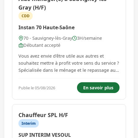
Gray (H/F)
CDD
Instan 70 Haute-Saône
70 - Sauvigney-lès-Gray
3H/semaine
Débutant accepté
Vous avez envie d'être utile aux autres et
souhaitez mettre à profit votre sens du service ?
Spécialisée dans le ménage et le repassage au
domicile de personnes en retour
d'hospitalisation,INSTAN AIDE A DOMICILE-AAD
En savoir plus
Publie le 05/08/2026
recrute un/une aide à domicile (H/F) en CDD à
temps partiel. ...
Chauffeur SPL H/F
Interim
SUP INTERIM VESOUL