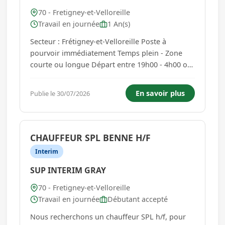
70 - Fretigney-et-Velloreille
Travail en journée
1 An(s)
Secteur : Frétigney-et-Velloreille Poste à
pourvoir immédiatement Temps plein - Zone
courte ou longue Départ entre 19h00 - 4h00 ou
de journéeVos missions : - Conduite d'un poids
lourd en zone courte ou longue - Chargement
En savoir plus
Publie le 30/07/2026
et déchargement du camion selon la tournée -
Respect des consignes...
CHAUFFEUR SPL BENNE H/F
Interim
SUP INTERIM GRAY
70 - Fretigney-et-Velloreille
Travail en journée
Débutant accepté
Nous recherchons un chauffeur SPL h/f, pour