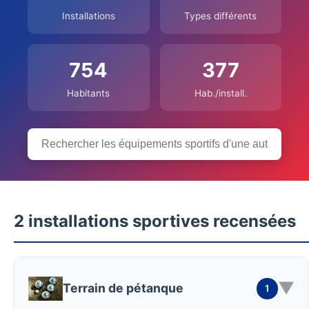
Installations
Types différents
754
377
Habitants
Hab./install.
2 installations sportives recensées
▼
Terrain de pétanque
1