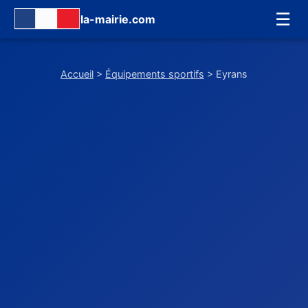
☰
la-mairie.com
Accueil
>
Équipements sportifs
> Eyrans