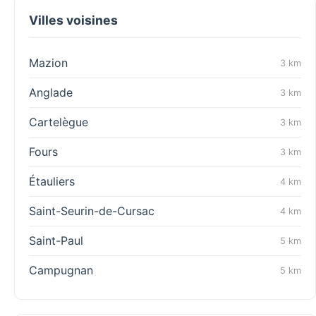
Villes voisines
Mazion
3 km
Anglade
3 km
Cartelègue
3 km
Fours
3 km
Étauliers
4 km
Saint-Seurin-de-Cursac
4 km
Saint-Paul
5 km
Campugnan
5 km