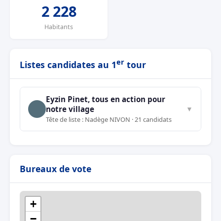
2 228
Habitants
er
Listes candidates au 1
tour
Eyzin Pinet, tous en action pour
notre village
▼
Tête de liste : Nadège NIVON · 21 candidats
Bureaux de vote
+
−