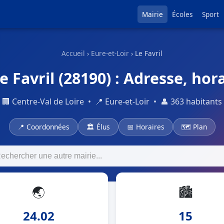
Mairie
Écoles
Sport
Accueil
›
Eure-et-Loir
› Le Favril
e Favril (28190) : Adresse, hora
🏢 Centre-Val de Loire • 📍 Eure-et-Loir • 👤 363 habitants
📍 Coordonnées
🏛 Élus
📅 Horaires
🗺 Plan
🌏
🏙
24.02
15