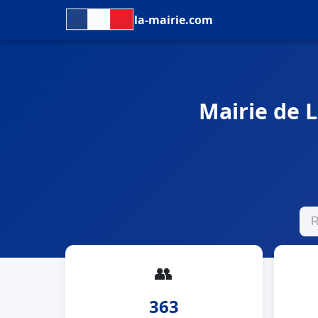
la-mairie.com
Mairie de L
👥
363