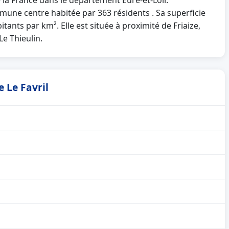
e la France dans le département Eure-et-Loir.
mune centre habitée par 363 résidents . Sa superficie
tants par km². Elle est située à proximité de Friaize,
e Thieulin.
e Le Favril