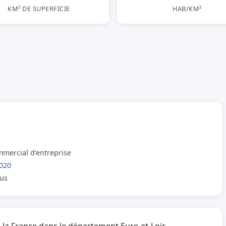
KM² DE SUPERFICIE
HAB/KM²
mmercial d'entreprise
020
lus