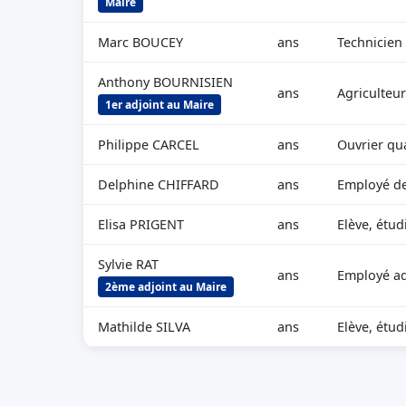
Maire
Marc BOUCEY
ans
Technicien
Anthony BOURNISIEN
ans
Agriculteu
1er adjoint au Maire
Philippe CARCEL
ans
Ouvrier qu
Delphine CHIFFARD
ans
Employé d
Elisa PRIGENT
ans
Elève, étud
Sylvie RAT
ans
Employé adm
2ème adjoint au Maire
Mathilde SILVA
ans
Elève, étud