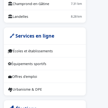
🏛
Champrond-en-Gâtine
7.31 km
🏛
Landelles
8.28 km
🔗 Services en ligne
🎓
Écoles et établissements
⚽
Équipements sportifs
💼
Offres d'emploi
🏘
Urbanisme & DPE