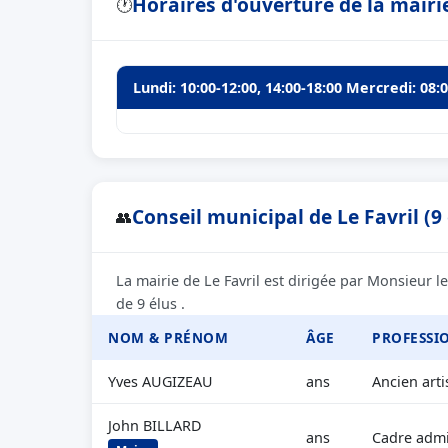
Horaires d'ouverture de la mairie
🕐
Lundi: 10:00-12:00, 14:00-18:00 Mercredi: 08:
Conseil municipal de Le Favril (9 
👥
La mairie de Le Favril est dirigée par Monsieur 
de 9 élus .
NOM & PRÉNOM
ÂGE
PROFESSI
Yves AUGIZEAU
ans
Ancien art
John BILLARD
ans
Cadre admin