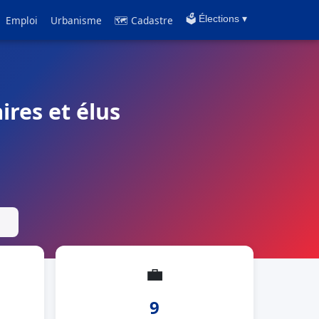
Emploi
Urbanisme
🗺 Cadastre
🗳️ Élections ▾
ires et élus
💼
9