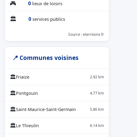
🎮
0
lieux de loisirs
🏛
0
services publics
Source : eterritoire.fr
📍 Communes voisines
🏛
Friaize
2.92 km
🏛
Pontgouin
4.77 km
🏛
Saint-Maurice-Saint-Germain
5.86 km
🏛
Le Thieulin
6.14 km