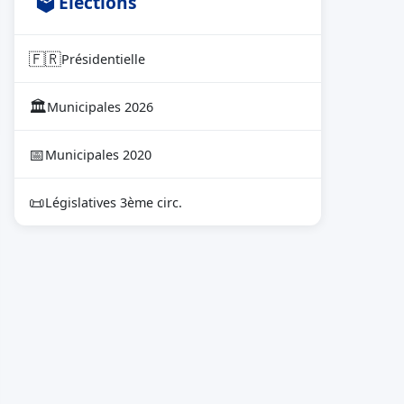
🗳 Élections
🇫🇷
Présidentielle
🏛
Municipales 2026
📅
Municipales 2020
📜
Législatives 3ème circ.