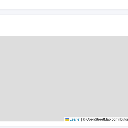
Leaflet
|
© OpenStreetMap contributo