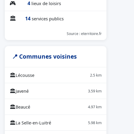
🎮
4
lieux de loisirs
🏛
14
services publics
Source : eterritoire.fr
📍 Communes voisines
🏛
Lécousse
2.5 km
🏛
Javené
3.59 km
🏛
Beaucé
4.97 km
🏛
La Selle-en-Luitré
5.98 km