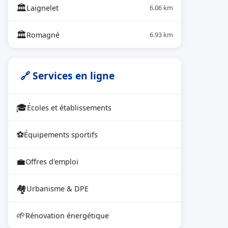
🏛
Laignelet
6.06 km
🏛
Romagné
6.93 km
🔗 Services en ligne
🎓
Écoles et établissements
⚽
Équipements sportifs
💼
Offres d'emploi
🏘
Urbanisme & DPE
🌱
Rénovation énergétique