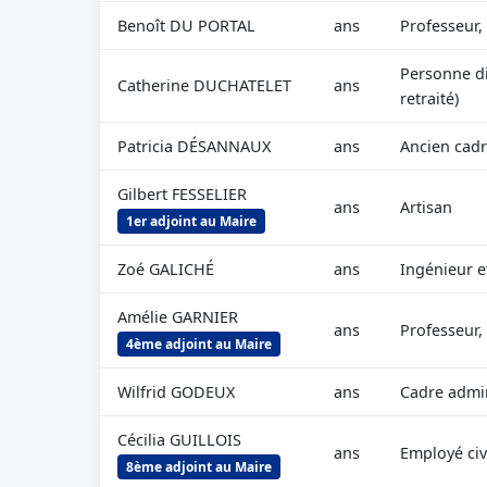
Benoît DU PORTAL
ans
Professeur,
Personne di
Catherine DUCHATELET
ans
retraité)
Patricia DÉSANNAUX
ans
Ancien cad
Gilbert FESSELIER
ans
Artisan
1er adjoint au Maire
Zoé GALICHÉ
ans
Ingénieur e
Amélie GARNIER
ans
Professeur,
4ème adjoint au Maire
Wilfrid GODEUX
ans
Cadre admin
Cécilia GUILLOIS
ans
Employé civ
8ème adjoint au Maire