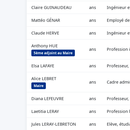
Claire GUINAUDEAU
ans
Ingénieur e
Mattéo GÉNAR
ans
Employé d
Claude HERVE
ans
Ingénieur e
Anthony HUE
ans
Profession i
5ème adjoint au Maire
Elsa LAFAYE
ans
Professeur,
Alice LEBRET
ans
Cadre admin
Maire
Diana LEFEUVRE
ans
Professeur,
Laetitia LERAY
ans
Profession 
Jules LERAY-LEBRETON
ans
Elève, étudi