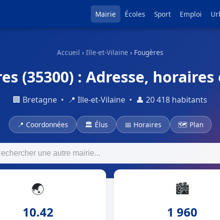
Mairie
Écoles
Sport
Emploi
Ur
Accueil
›
Ille-et-Vilaine
› Fougères
es (35300) : Adresse, horaires 
🏢 Bretagne • 📍 Ille-et-Vilaine • 👤 20 418 habitants
📍 Coordonnées
🏛 Élus
📅 Horaires
🗺 Plan
🌏
🏙
10.42
1 960