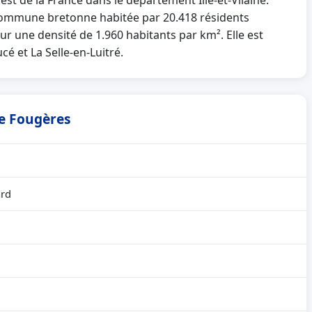
st de la France dans le département Ille-et-Vilaine.
ommune bretonne habitée par 20.418 résidents
ur une densité de 1.960 habitants par km². Elle est
é et La Selle-en-Luitré.
de Fougères
ard