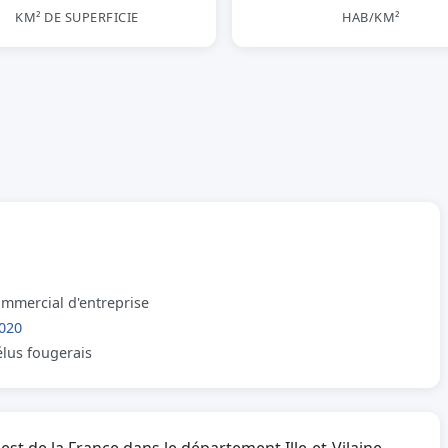
KM² DE SUPERFICIE
HAB/KM²
ommercial d'entreprise
020
élus fougerais