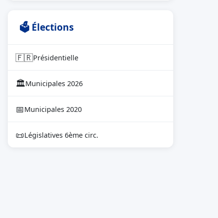
🗳 Élections
🇫🇷
Présidentielle
🏛
Municipales 2026
📅
Municipales 2020
📜
Législatives 6ème circ.