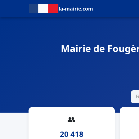
la-mairie.com
Mairie de Fougèr
👥
20 418