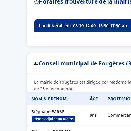
Horaires d'ouverture de la mairi
🕐
Lundi-Vendredi: 08:30-12:00, 13:30-17:30 au
Conseil municipal de Fougères (3
👥
La mairie de Fougères est dirigée par Madame la
de 35 élus fougerais.
NOM & PRÉNOM
ÂGE
PROFESSI
Stéphane BARBE
ans
Commerçant
7ème adjoint au Maire