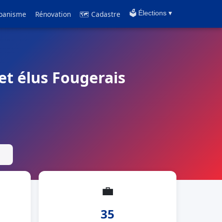
banisme
Rénovation
🗺 Cadastre
🗳️ Élections ▾
et élus Fougerais
💼
35