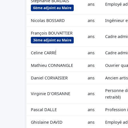
Stéphanie BORDAIS
ans
Employé adm
6ème adjoint au Maire
Nicolas BOSSARD
ans
Ingénieur e
François BOUVATTIER
ans
Cadre admin
3ème adjoint au Maire
Celine CARRÉ
ans
Cadre admin
Mathieu CONNANGLE
ans
Ouvrier qual
Daniel CORVAISIER
ans
Ancien arti
Personne di
Virginie D'ORSANNE
ans
retraité)
Pascal DALLE
ans
Profession i
Ghislaine DAVID
ans
Employé adm