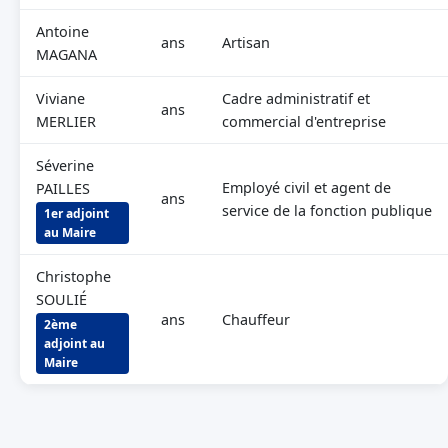
Antoine
ans
Artisan
MAGANA
Viviane
Cadre administratif et
ans
MERLIER
commercial d'entreprise
Séverine
Employé civil et agent de
PAILLES
ans
service de la fonction publique
1er adjoint
au Maire
Christophe
SOULIÉ
ans
Chauffeur
2ème
adjoint au
Maire