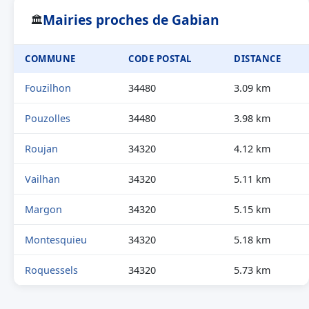
Mairies proches de Gabian
🏛
COMMUNE
CODE POSTAL
DISTANCE
Fouzilhon
34480
3.09 km
Pouzolles
34480
3.98 km
Roujan
34320
4.12 km
Vailhan
34320
5.11 km
Margon
34320
5.15 km
Montesquieu
34320
5.18 km
Roquessels
34320
5.73 km