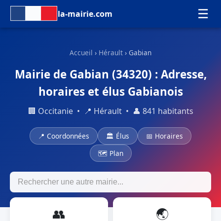
☰
la-mairie.com
Accueil
›
Hérault
› Gabian
Mairie de Gabian (34320) : Adresse,
horaires et élus Gabianois
🏢 Occitanie • 📍 Hérault • 👤 841 habitants
📍 Coordonnées
🏛 Élus
📅 Horaires
🗺 Plan
👥
🌏