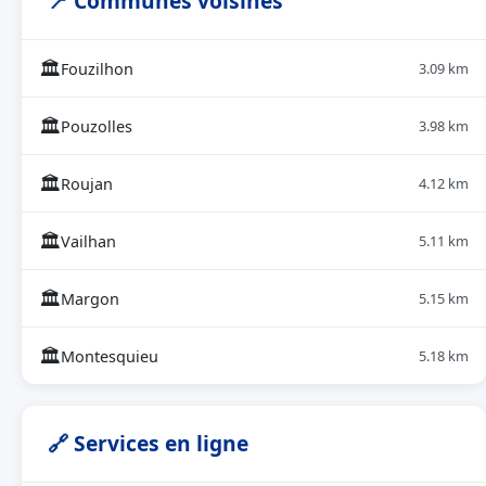
📍 Communes voisines
🏛
Fouzilhon
3.09 km
🏛
Pouzolles
3.98 km
🏛
Roujan
4.12 km
🏛
Vailhan
5.11 km
🏛
Margon
5.15 km
🏛
Montesquieu
5.18 km
🔗 Services en ligne