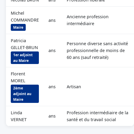
Michel
Ancienne profession
COMMANDRE
ans
intermédiaire
Maire
Patricia
Personne diverse sans activité
GILLET-BRUN
ans
professionnelle de moins de
1er adjoint
60 ans (sauf retraité)
au Maire
Florent
MOREL
ans
Artisan
2ème
adjoint au
Maire
Linda
Profession intermédiaire de la
ans
VERNET
santé et du travail social