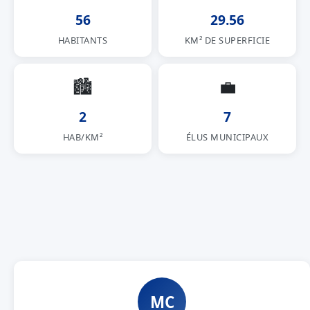
56
29.56
HABITANTS
KM² DE SUPERFICIE
🏙
💼
2
7
HAB/KM²
ÉLUS MUNICIPAUX
MC