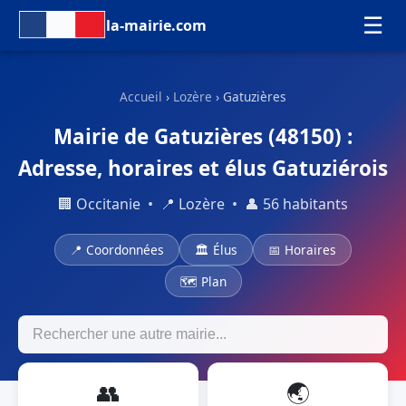
☰
la-mairie.com
Accueil
›
Lozère
› Gatuzières
Mairie de Gatuzières (48150) :
Adresse, horaires et élus Gatuziérois
🏢 Occitanie • 📍 Lozère • 👤 56 habitants
📍 Coordonnées
🏛 Élus
📅 Horaires
🗺 Plan
👥
🌏