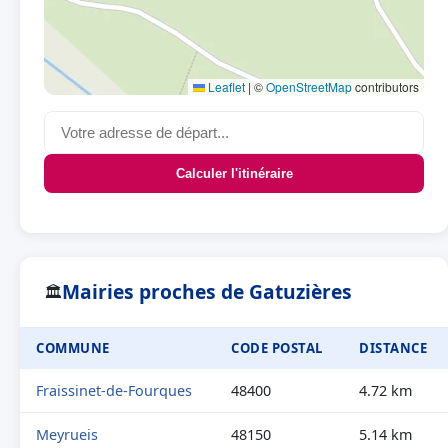
Leaflet
|
©
OpenStreetMap
contributors
Calculer l'itinéraire
Mairies proches de Gatuzières
🏛
COMMUNE
CODE POSTAL
DISTANCE
Fraissinet-de-Fourques
48400
4.72 km
Meyrueis
48150
5.14 km