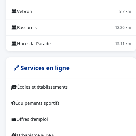
🏛
Vebron
8.7 km
🏛
Bassurels
12.26 km
🏛
Hures-la-Parade
15.11 km
🔗 Services en ligne
🎓
Écoles et établissements
⚽
Équipements sportifs
💼
Offres d'emploi
🏘
Urbanisme & DPE