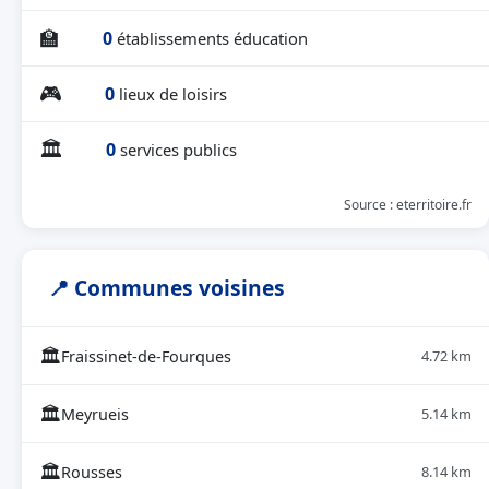
🏫
0
établissements éducation
🎮
0
lieux de loisirs
🏛
0
services publics
Source : eterritoire.fr
📍 Communes voisines
🏛
Fraissinet-de-Fourques
4.72 km
🏛
Meyrueis
5.14 km
🏛
Rousses
8.14 km