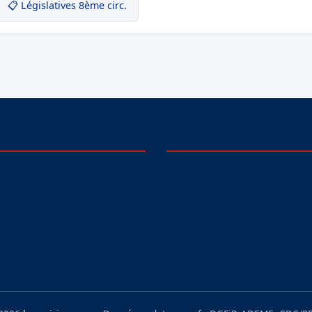
📋 Législatives 8ème circ.