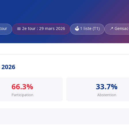
tour
📅 2e tour : 29 mars 2026
🗳️ 1 liste (T1)
📍 Gensac
s 2026
66.3%
33.7%
Participation
Abstention