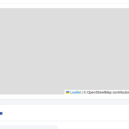
Leaflet
|
© OpenStreetMap contributo
e