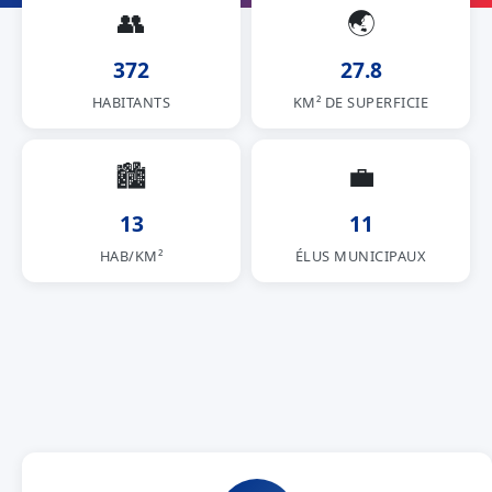
👥
🌏
372
27.8
HABITANTS
KM² DE SUPERFICIE
🏙
💼
13
11
HAB/KM²
ÉLUS MUNICIPAUX