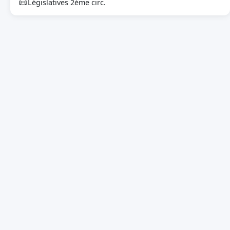
📜
Législatives 2ème circ.