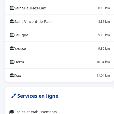
🏛
Saint-Paul-lès-Dax
8.13 km
🏛
Saint-Vincent-de-Paul
8.81 km
🏛
Laluque
9.19 km
🏛
Yzosse
9.35 km
🏛
Herm
10.34 km
🏛
Dax
11.04 km
🔗 Services en ligne
🎓
Écoles et établissements