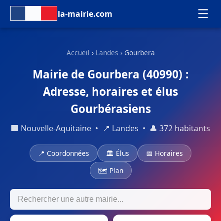
☰
la-mairie.com
Accueil
›
Landes
› Gourbera
Mairie de Gourbera (40990) :
Adresse, horaires et élus
Gourbérasiens
🏢 Nouvelle-Aquitaine • 📍 Landes • 👤 372 habitants
📍 Coordonnées
🏛 Élus
📅 Horaires
🗺 Plan