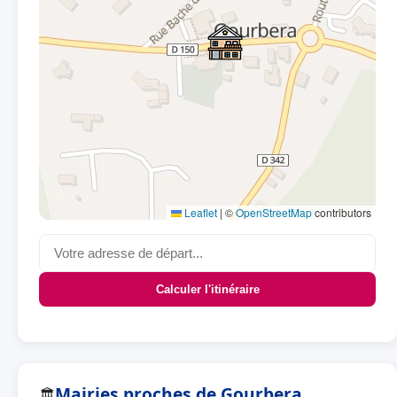
Leaflet
|
©
OpenStreetMap
contributors
Calculer l'itinéraire
Mairies proches de Gourbera
🏛