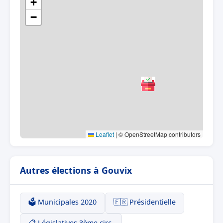
+
−
Leaflet
|
© OpenStreetMap contributors
Autres élections à Gouvix
🗳️ Municipales 2020
🇫🇷 Présidentielle
📋 Législatives 3ème circ.