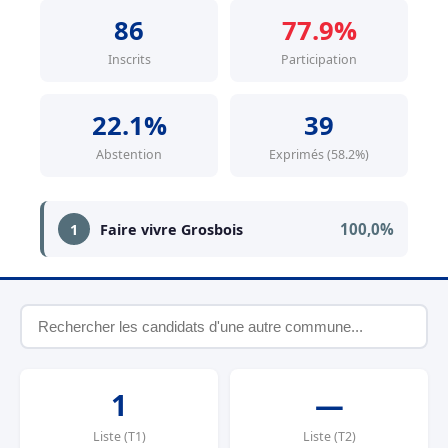
86
77.9%
Inscrits
Participation
22.1%
39
Abstention
Exprimés (58.2%)
100,0%
1
Faire vivre Grosbois
1
—
Liste (T1)
Liste (T2)