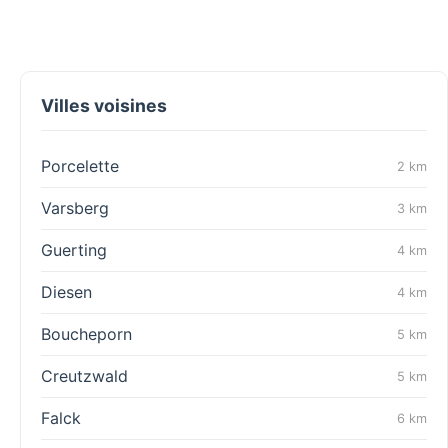
Villes voisines
Porcelette
2 km
Varsberg
3 km
Guerting
4 km
Diesen
4 km
Boucheporn
5 km
Creutzwald
5 km
Falck
6 km