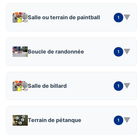
▼
Salle ou terrain de paintball
1
▼
Boucle de randonnée
1
▼
Salle de billard
1
▼
Terrain de pétanque
1