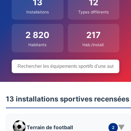
13
12
Installations
Types différents
2 820
217
Habitants
Hab./install.
13 installations sportives recensées
▼
Terrain de football
2