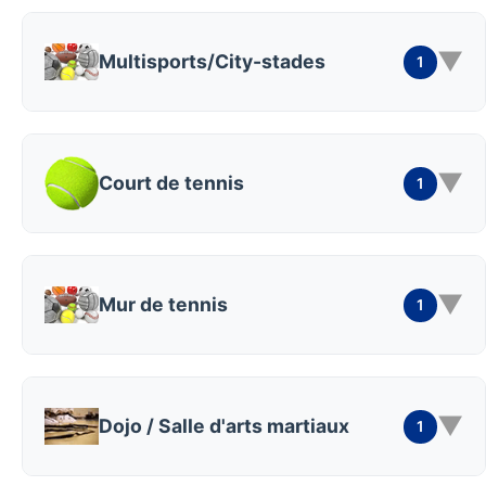
▼
Multisports/City-stades
1
▼
Court de tennis
1
▼
Mur de tennis
1
▼
Dojo / Salle d'arts martiaux
1