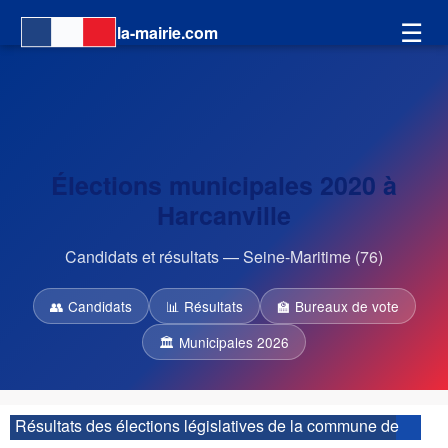
☰
la-mairie.com
Élections municipales 2020 à
Harcanville
Candidats et résultats — Seine-Maritime (76)
👥 Candidats
📊 Résultats
🏫 Bureaux de vote
🏛 Municipales 2026
Résultats des élections législatives de la commune de
Harcanville :
| 10ème circonscription