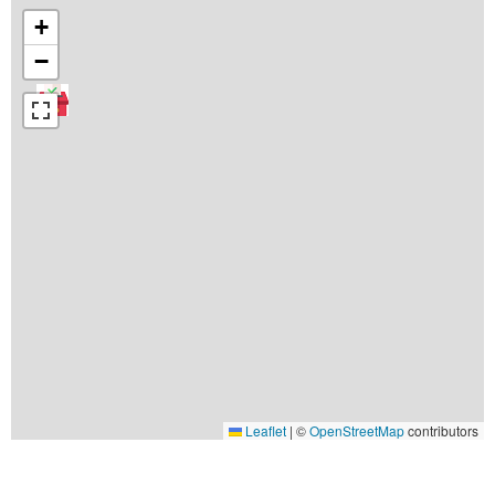
+
−
Leaflet
|
©
OpenStreetMap
contributors