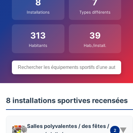
8
7
Installations
Types différents
313
39
Habitants
Hab./install.
8 installations sportives recensées
Salles polyvalentes / des fêtes /
▼
2