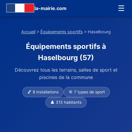
☰
la-mairie.com
Accueil
>
Équipements sportifs
> Haselbourg
Équipements sportifs à
Haselbourg (57)
Découvrez tous les terrains, salles de sport et
piscines de la commune
🏀 8 installations
🎯 7 types de sport
👤 313 habitants