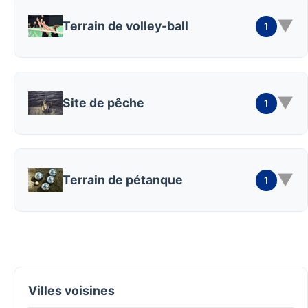
▼
Terrain de volley-ball
1
▼
Site de pêche
1
▼
Terrain de pétanque
1
Villes voisines