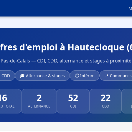
M
fres d'emploi à Hautecloque (
Pas-de-Calais — CDI, CDD, alternance et stages à proximité
& CDD
🎓 Alternance & stages
⏱ Intérim
📍 Communes 
16
2
52
22
AU TOTAL
ALTERNANCE
CDI
CDD