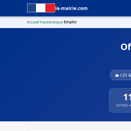
la-mairie.com
Accueil
Hautecloque
Emploi
›
›
Of
💼 CDI 
1
OFFRES 