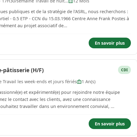
- 17H30/semaine Travail de nuit...
12 Mois
ues publiques et de la stratégie de l'ASRL, nous recherchons :
rtiel - 0.5 ETP - CCN du 15.03.1966 Centre Anne Frank Postes à
 présent Vos missions : Conformément au projet associatif de...
En savoir plus
pâtisserie (H/F)
CDI
 Travail les week-ends et jours fériés
1 An(s)
sionné(e) et expérimenté(e) pour rejoindre notre équipe
mez le contact avec les clients, avez une connaissance
uhaitez travailler dans un environnement convivial, ...
En savoir plus