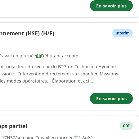
En savoir plus
onnement (HSE) (H/F)
Interim
ravail en journée
Débutant accepté
, un acteur du secteur du BTP, un Technicien Hygiène
ntier. Missions
principales : - Rédaction, mise à jour et suivi des modes opératoires. - Élaboration et act...
En savoir plus
mps partiel
CDI
- 17H30/semaine Travail en journée
1 An(s)