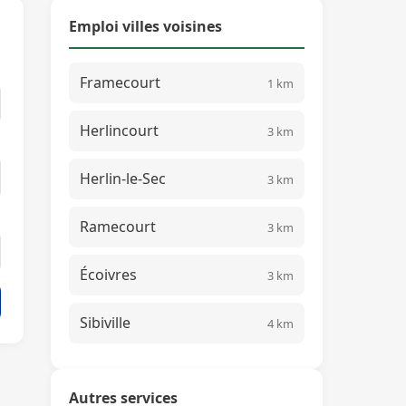
Emploi villes voisines
Framecourt
1 km
Herlincourt
3 km
Herlin-le-Sec
3 km
Ramecourt
3 km
Écoivres
3 km
Sibiville
4 km
Autres services