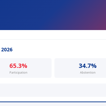
s 2026
65.3%
34.7%
Participation
Abstention