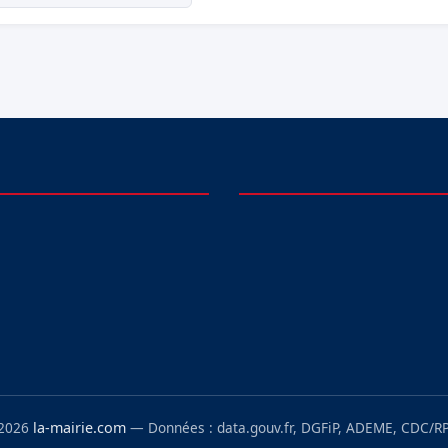
 2026
la-mairie.com
— Données : data.gouv.fr, DGFiP, ADEME, CDC/RP