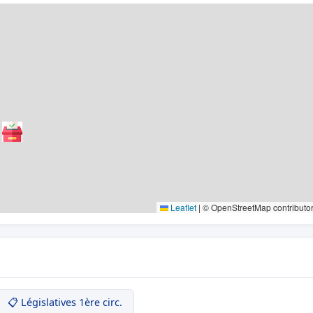
Leaflet
|
© OpenStreetMap contributo
📋 Législatives 1ère circ.