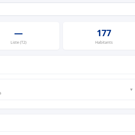
—
177
Liste (T2)
Habitants
▼
s