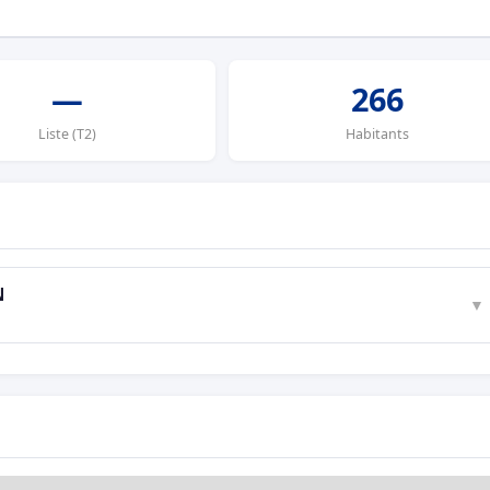
—
266
Liste (T2)
Habitants
N
▼