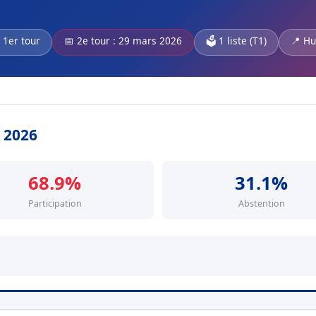
 1er tour
📅 2e tour : 29 mars 2026
🗳️ 1 liste (T1)
📍 Hu
s 2026
68.9%
31.1%
Participation
Abstention