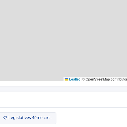
Leaflet
|
© OpenStreetMap contributo
📋 Législatives 4ème circ.