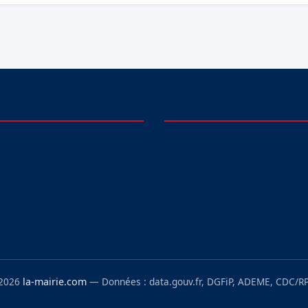
 2026
la-mairie.com
— Données : data.gouv.fr, DGFiP, ADEME, CDC/RP