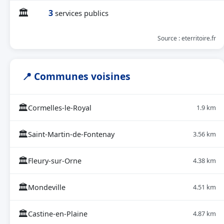
🏛
3
services publics
Source : eterritoire.fr
📍 Communes voisines
🏛
Cormelles-le-Royal
1.9 km
🏛
Saint-Martin-de-Fontenay
3.56 km
🏛
Fleury-sur-Orne
4.38 km
🏛
Mondeville
4.51 km
🏛
Castine-en-Plaine
4.87 km