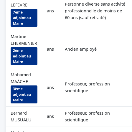
Personne diverse sans activité
LEFEVRE
ans
professionnelle de moins de
7ème
60 ans (sauf retraité)
adjoint au
Maire
Martine
LHERMENIER
ans
Ancien employé
2ème
adjoint au
Maire
Mohamed
MAÂCHE
Professeur, profession
ans
3ème
scientifique
adjoint au
Maire
Bernard
Professeur, profession
ans
MUSUALU
scientifique