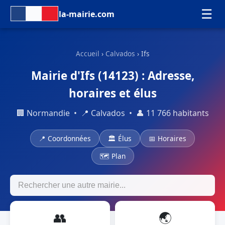
☰
la-mairie.com
Accueil
›
Calvados
› Ifs
Mairie d'Ifs (14123) : Adresse,
horaires et élus
🏢 Normandie • 📍 Calvados • 👤 11 766 habitants
📍 Coordonnées
🏛 Élus
📅 Horaires
🗺 Plan
👥
🌏