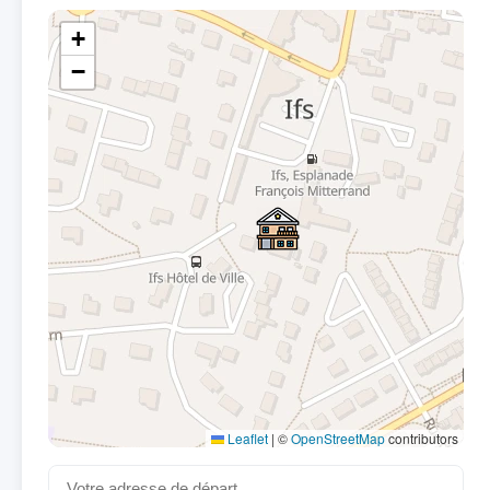
+
−
Leaflet
|
©
OpenStreetMap
contributors