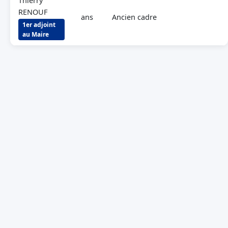
Thierry
RENOUF
ans
Ancien cadre
1er adjoint
au Maire