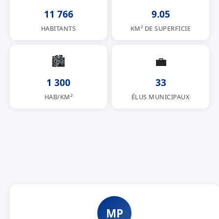
11 766
9.05
HABITANTS
KM² DE SUPERFICIE
🏙
💼
1 300
33
HAB/KM²
ÉLUS MUNICIPAUX
MP