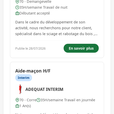
70 - Demangevelle
35H/semaine Travail de nuit
Débutant accepté
Dans le cadre du développement de son
activité, nous recherchons pour notre client,
spécialisé dans le sciage et rabotage du bois ,
un-e conducteur de pelle, à Demangevelle, vous
aurez pour mission : La Participation active aux
En savoir plus
Publie le 28/07/2026
opérations sur le parc à bois, en assurant
l'approvisionnement...
Aide-maçon H/F
Interim
ADEQUAT INTERIM
70 - Corre
35H/semaine Travail en journée
1 An(s)