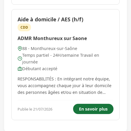
Aide à domicile / AES (h/f)
CDD
ADMR Monthureux sur Saone
88 - Monthureux-sur-Saône
Temps partiel - 24H/semaine Travail en
journée
Débutant accepté
RESPONSABILITÉS : En intégrant notre équipe,
vous accompagnez chaque jour à leur domicile
des personnes âgées et/ou en situation de
handicap dans les gestes de la vie quotidienne,
en veillant à leur bien-être. Vos missions, selon
En savoir plus
Publie le 21/07/2026
votre profil et votre expérience : - Garantir le
bien-ê...