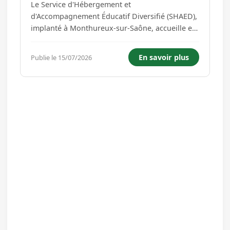
Le Service d'Hébergement et
d'Accompagnement Éducatif Diversifié (SHAED),
implanté à Monthureux-sur-Saône, accueille et
accompagne des Mineurs Non Accompagnés
(MNA) à travers trois dispositifs : * La mise à
En savoir plus
Publie le 15/07/2026
l'abri des jeunes se déclarant MNA ; * L'accueil
des jeunes confiés de moins de...