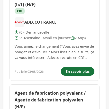
(h/f) (H/F)
CDI
ADECCO FRANCE
70 - Demangevelle
35H/semaine Travail en journée
2 An(s)
Vous aimez le changement ? Vous avez envie de
bougez et d'évoluer ? Alors lisez bien la suite, ça
va vous intéresser ! Adecco recrute en CDI
Intérimaires ! Qu'est-ce que le CDI intérimaire,
me direz vous ? C'est l'opportunité de vous
En savoir plus
Publie le 03/08/2026
stabiliser (c'est un VRAI CDI, si, si) , c'est un réel
tr...
Agent de fabrication polyvalent /
Agente de fabrication polyvalen
(H/F)