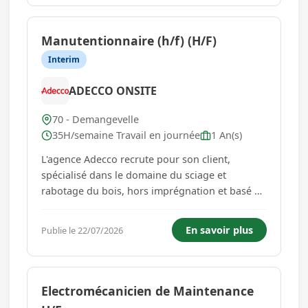
pour vous ? Vous souha...
Manutentionnaire (h/f) (H/F)
Interim
ADECCO ONSITE
70 - Demangevelle
35H/semaine Travail en journée
1 An(s)
L'agence Adecco recrute pour son client,
spécialisé dans le domaine du sciage et
rabotage du bois, hors imprégnation et basé à
DEMANGEVELLE (70210), des
Manutentionnaires (h/f) en Intérim pour une
En savoir plus
Publie le 22/07/2026
mission de longue durée. Notre client est une
entreprise renommée dans le secteur du sciage
et...
Electromécanicien de Maintenance