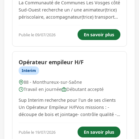
La Communauté de Communes Les Vosges côté
Sud-Ouest recherche un / une animateur(trice)
périscolaire, accompagnateur(trice) transport
scolaire à Monthureux-sur-Saône. Missions -
planning : Les lundis, mardis, jeudis et
En savoir plus
Publie le 09/07/2026
vendredis : - Accompagnement transport
scolaire de 7h20 à 8h15 et de 1...
Opérateur empileur H/F
Interim
88 - Monthureux-sur-Saône
Travail en journée
Débutant accepté
Sup Interim recherche pour l'un de ses clients
Un Opérateur Empileur H/FVos missions : -
découpe de bois et jointage- contrôle qualité -
positionnement de pièces sur les
machinesLongue mission poste de journée...
En savoir plus
Publie le 19/07/2026