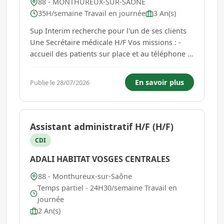
88 - MONTHUREUX-SUR-SAONE
35H/semaine Travail en journée
3 An(s)
Sup Interim recherche pour l'un de ses clients
Une Secrétaire médicale H/F Vos missions : -
accueil des patients sur place et au téléphone -
prendre et gérer les rendez-vous - mettre à jour
les dossiers médicaux - organiser l'agenda des
En savoir plus
Publie le 28/07/2026
médecins - préparer les dossiers avant les
consultati...
Assistant administratif H/F (H/F)
CDI
ADALI HABITAT VOSGES CENTRALES
88 - Monthureux-sur-Saône
Temps partiel - 24H30/semaine Travail en
journée
2 An(s)