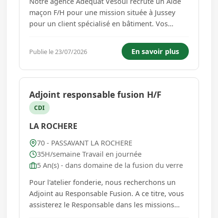
Notre agence Adéquat Vesoul recrute un Aide
maçon F/H pour une mission située à Jussey
pour un client spécialisé en bâtiment. Vos
futures missions : - Préparer les matériaux et le
chantier - Participer aux travaux de
En savoir plus
Publie le 23/07/2026
construction et de rénovation - Aider au
montage des murs, cloisons et ...
Adjoint responsable fusion H/F
CDI
LA ROCHERE
70 - PASSAVANT LA ROCHERE
35H/semaine Travail en journée
5 An(s) - dans domaine de la fusion du verre
Pour l'atelier fonderie, nous recherchons un
Adjoint au Responsable Fusion. A ce titre, vous
assisterez le Responsable dans les missions
suivantes : - Maintenir et améliorer les fours de