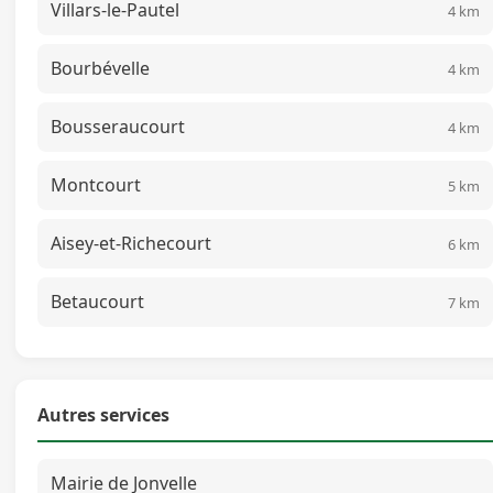
Villars-le-Pautel
4 km
Bourbévelle
4 km
Bousseraucourt
4 km
Montcourt
5 km
Aisey-et-Richecourt
6 km
Betaucourt
7 km
Autres services
Mairie de Jonvelle