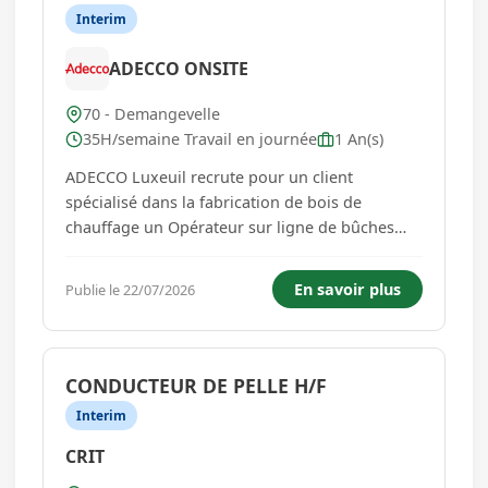
Interim
ADECCO ONSITE
70 - Demangevelle
35H/semaine Travail en journée
1 An(s)
ADECCO Luxeuil recrute pour un client
spécialisé dans la fabrication de bois de
chauffage un Opérateur sur ligne de bûches
densifiées (H/F). Pourquoi nous rejoindre ?
Intégrez une entreprise reconnue dans son
En savoir plus
Publie le 22/07/2026
secteur et prenez part à la fabrication de
bûches densifiées en assurant le bon d...
CONDUCTEUR DE PELLE H/F
Interim
CRIT