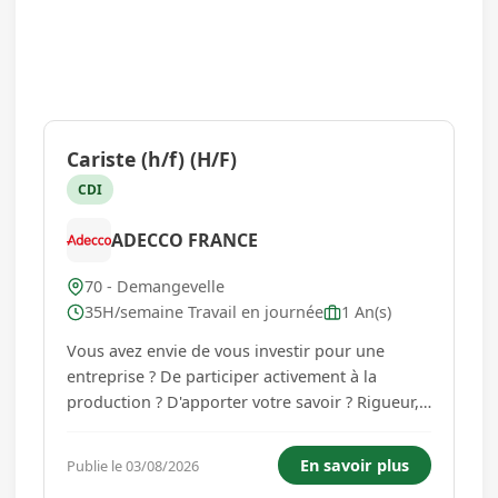
Cariste (h/f) (H/F)
CDI
ADECCO FRANCE
70 - Demangevelle
35H/semaine Travail en journée
1 An(s)
Vous avez envie de vous investir pour une
entreprise ? De participer activement à la
production ? D'apporter votre savoir ? Rigueur,
sens de l'observation, polyvalence, minutie et
dynamique sont vos principales qualités ? La
En savoir plus
Publie le 03/08/2026
logistique est un secteur qui n'a plus de secret