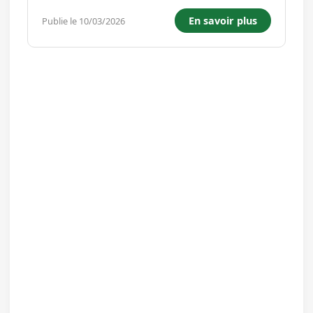
fusion, arches de recuisson, canaux de verre
En savoir plus
Publie le 10/03/2026
chaud et l'atelier de fabrication de la
composition, - Assurer la f...