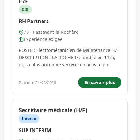
H/F
CDI
RH Partners
70 - Passavant-la-Rochère
Expérience exigée
POSTE : Electromécanicien de Maintenance H/F
DESCRIPTION : LA ROCHERE, fondée en 1475,
est la plus ancienne verrerie en activité en
France. Forte de plus de 100 salariés et située
en Haute-Saône, à la fois verrerie d'art et
En savoir plus
Publie le 24/03/2026
verrerie industrielle, nous créons et fabriquons
des objets d'art d...
Secrétaire médicale (H/F)
Interim
SUP INTERIM