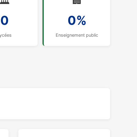
🏛️
🏢
0
0%
ycées
Enseignement public