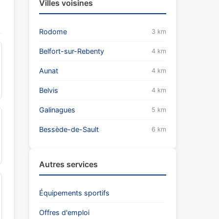
Villes voisines
Rodome
3 km
Belfort-sur-Rebenty
4 km
Aunat
4 km
Belvis
4 km
Galinagues
5 km
Bessède-de-Sault
6 km
Autres services
Équipements sportifs
Offres d'emploi