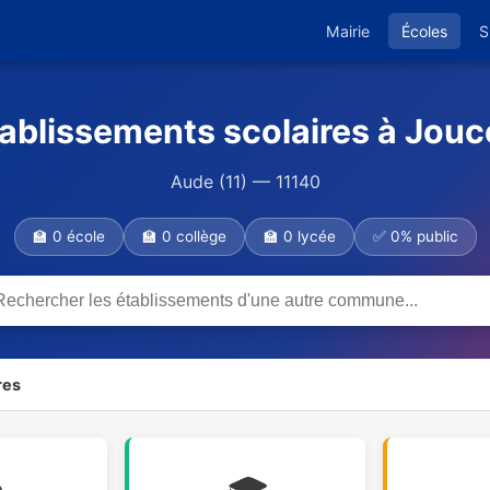
Mairie
Écoles
S
ablissements scolaires à Jou
Aude (11) — 11140
🏫 0 école
🏫 0 collège
🏫 0 lycée
✅ 0% public
res