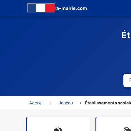
la-mairie.com
Ét
Accueil
›
Joucou
›
Établissements scolai