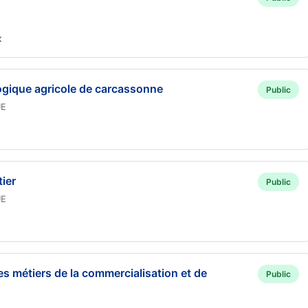
x
ogique agricole de carcassonne
Public
UE
ier
Public
UE
es métiers de la commercialisation et de
Public