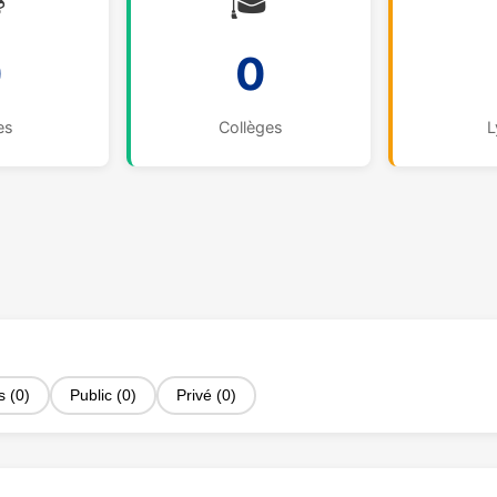

🎓
0
0
es
Collèges
L
s (0)
Public (0)
Privé (0)