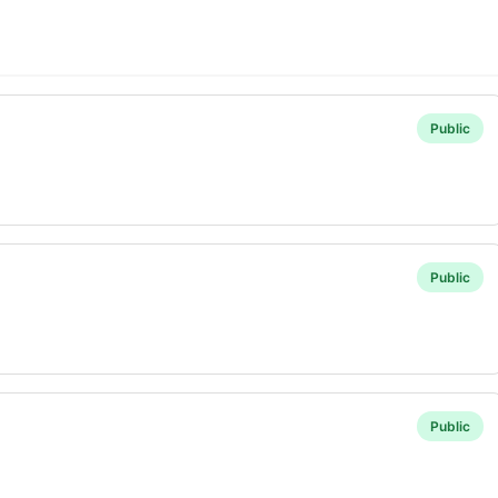
Public
Public
Public