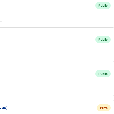
Public
za
Public
Public
vée)
Privé