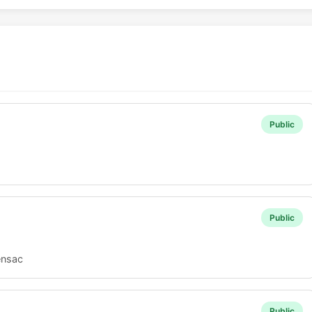
Public
Public
ensac
Public