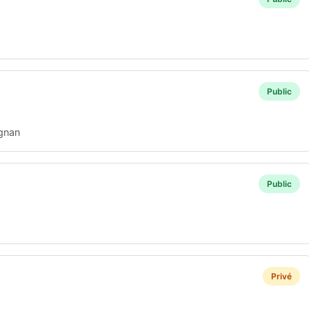
Public
gnan
Public
Privé