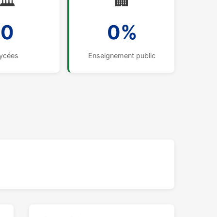
🏛️
🏢
0
0%
ycées
Enseignement public