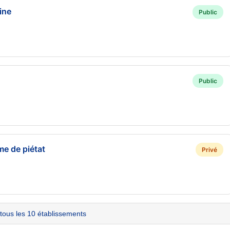
ine
Public
Public
me de piétat
Privé
 tous les 10 établissements