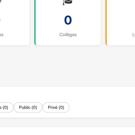

🎓
0
0
es
Collèges
L
s (0)
Public (0)
Privé (0)