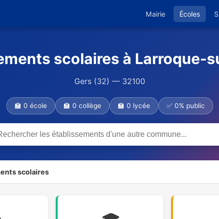
Mairie
Écoles
S
ements scolaires à Larroque-s
Gers (32) — 32100
🏫 0 école
🏫 0 collège
🏫 0 lycée
✅ 0% public
ents scolaires