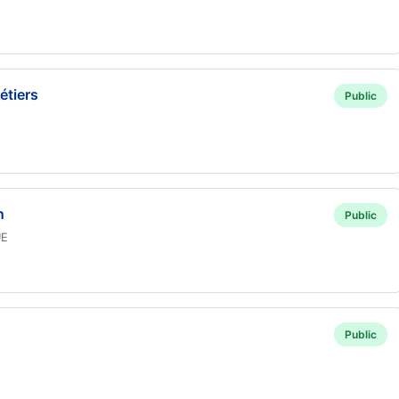
étiers
Public
n
Public
UE
Public