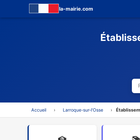
la-mairie.com
Établiss
Accueil
›
Larroque-sur-l'Osse
›
Établissem