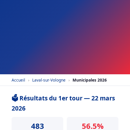
Accueil
›
Laval-sur-Vologne
›
Municipales 2026
🗳️ Résultats du 1er tour — 22 mars
2026
483
56.5%