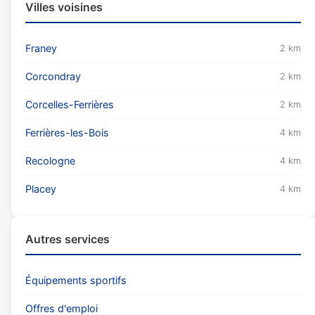
Villes voisines
Franey
2 km
Corcondray
2 km
Corcelles-Ferrières
2 km
Ferrières-les-Bois
4 km
Recologne
4 km
Placey
4 km
Autres services
Équipements sportifs
Offres d'emploi