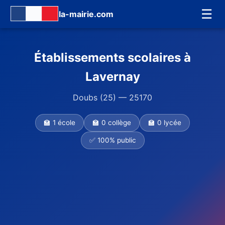
☰
la-mairie.com
Établissements scolaires à
Lavernay
Doubs (25) — 25170
🏫 1 école
🏫 0 collège
🏫 0 lycée
✅ 100% public