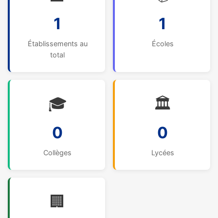
1
1
Établissements au
Écoles
total
🎓
🏛️
0
0
Collèges
Lycées
🏢