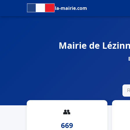
la-mairie.com
Mairie de Lézinn
👥
669