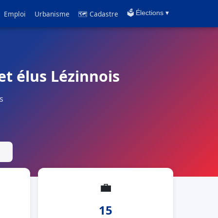
Emploi
Urbanisme
🗺 Cadastre
🗳️ Élections ▾
et élus Lézinnois
s
💼
15