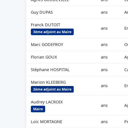
Guy DUPAS
ans
A
Franck DUTOIT
ans
E
3ème adjoint au Maire
Marc GODEFROY
ans
O
Florian GOUX
ans
A
Stéphane HOSPITAL
ans
C
Marion KLEEBERG
ans
E
2ème adjoint au Maire
Audrey LACROIX
ans
A
Maire
Loïc MORTAGNE
ans
P