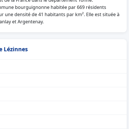
est de la France dans le département Yonne.
mmune bourguignonne habitée par 669 résidents
ur une densité de 41 habitants par km². Elle est située à
anlay et Argentenay.
de Lézinnes