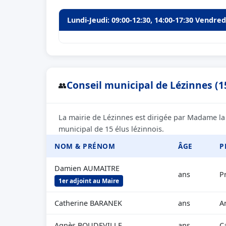
Lundi-Jeudi: 09:00-12:30, 14:00-17:30 Vendred
Conseil municipal de Lézinnes (1
👥
La mairie de Lézinnes est dirigée par Madame la
municipal de 15 élus lézinnois.
NOM & PRÉNOM
ÂGE
P
Damien AUMAITRE
ans
P
1er adjoint au Maire
Catherine BARANEK
ans
A
Agnès BOUDEVILLE
ans
C