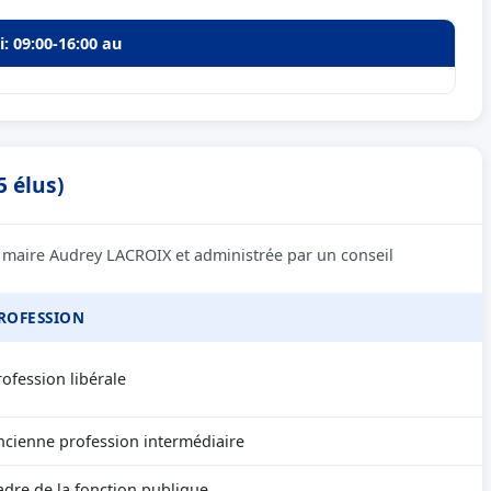
i: 09:00-16:00 au
5 élus)
 maire Audrey LACROIX et administrée par un conseil
ROFESSION
rofession libérale
ncienne profession intermédiaire
adre de la fonction publique