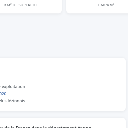
KM² DE SUPERFICIE
HAB/KM²
 exploitation
020
élus lézinnois