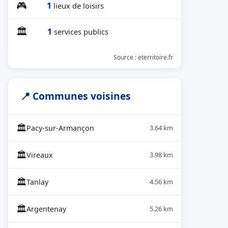
🎮
1
lieux de loisirs
🏛
1
services publics
Source : eterritoire.fr
📍 Communes voisines
🏛
Pacy-sur-Armançon
3.64 km
🏛
Vireaux
3.98 km
🏛
Tanlay
4.56 km
🏛
Argentenay
5.26 km