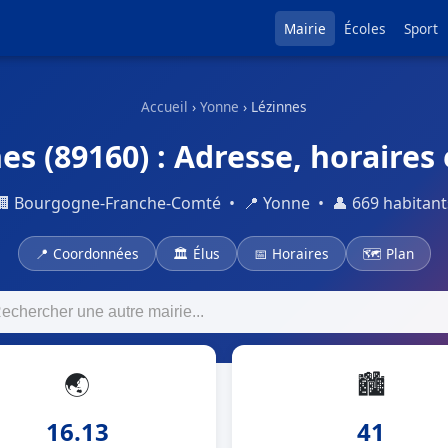
Mairie
Écoles
Sport
Accueil
›
Yonne
› Lézinnes
es (89160) : Adresse, horaires 
🏢 Bourgogne-Franche-Comté • 📍 Yonne • 👤 669 habitant
📍 Coordonnées
🏛 Élus
📅 Horaires
🗺 Plan
🌏
🏙
16.13
41