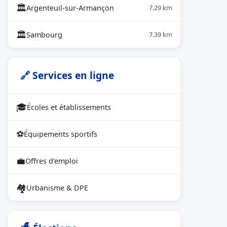
🏛
Argenteuil-sur-Armançon
7.29 km
🏛
Sambourg
7.39 km
🔗 Services en ligne
🎓
Écoles et établissements
⚽
Équipements sportifs
💼
Offres d'emploi
🏘
Urbanisme & DPE