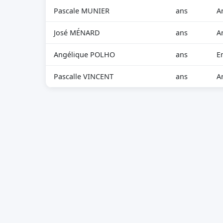
Pascale MUNIER
ans
A
José MÉNARD
ans
A
Angélique POLHO
ans
E
Pascalle VINCENT
ans
A