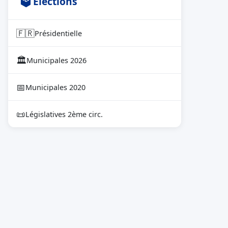
🗳 Élections
🇫🇷
Présidentielle
🏛
Municipales 2026
📅
Municipales 2020
📜
Législatives 2ème circ.