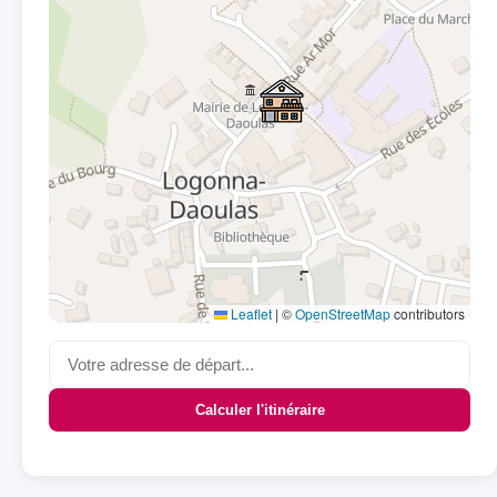
Leaflet
|
©
OpenStreetMap
contributors
Calculer l'itinéraire