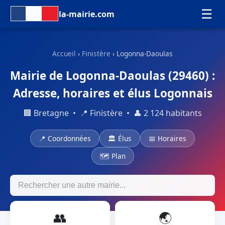
☰
la-mairie.com
Accueil
›
Finistère
› Logonna-Daoulas
Mairie de Logonna-Daoulas (29460) :
Adresse, horaires et élus Logonnais
🏢 Bretagne • 📍 Finistère • 👤 2 124 habitants
📍 Coordonnées
🏛 Élus
📅 Horaires
🗺 Plan
👥
🌏