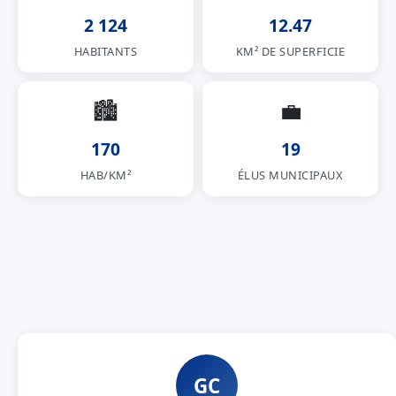
2 124
12.47
HABITANTS
KM² DE SUPERFICIE
🏙
💼
170
19
HAB/KM²
ÉLUS MUNICIPAUX
GC