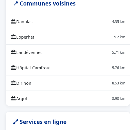
📍 Communes voisines
🏛
Daoulas
4.35 km
🏛
Loperhet
5.2 km
🏛
Landévennec
5.71 km
🏛
Hôpital-Camfrout
5.76 km
🏛
Dirinon
8.53 km
🏛
Argol
8.98 km
🔗 Services en ligne