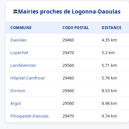
Mairies proches de Logonna-Daoulas
🏛
COMMUNE
CODE POSTAL
DISTANCE
Daoulas
29460
4.35 km
Loperhet
29470
5.2 km
Landévennec
29560
5.71 km
Hôpital-Camfrout
29460
5.76 km
Dirinon
29460
8.53 km
Argol
29560
8.98 km
Plougastel-Daoulas
29470
9.74 km