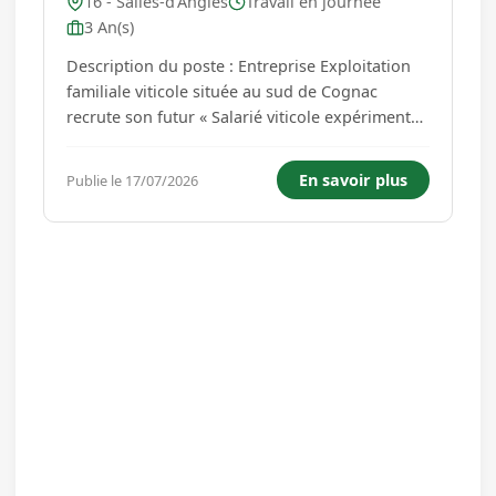
16 - Salles-d'Angles
Travail en journée
3 An(s)
Description du poste : Entreprise Exploitation
familiale viticole située au sud de Cognac
recrute son futur « Salarié viticole expérimenté
» pour s'entourer d'un collaborateur disposant
de l'ensemble des compétences pour la
En savoir plus
Publie le 17/07/2026
conduite de la vigne et pour une relation
professionnelle de confia...