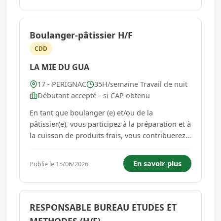
tous les équi...
Boulanger-pâtissier H/F
CDD
LA MIE DU GUA
17 - PERIGNAC
35H/semaine Travail de nuit
Débutant accepté - si CAP obtenu
En tant que boulanger (e) et/ou de la
pâtissier(e), vous participez à la préparation et à
la cuisson de produits frais, vous contribuerez à
offrir à nos clients des produits artisanaux de
qualité. Vos missions : - Participer à la
En savoir plus
Publie le 15/06/2026
préparation des pâtes, des garnitures et des
ingrédients p...
RESPONSABLE BUREAU ETUDES ET