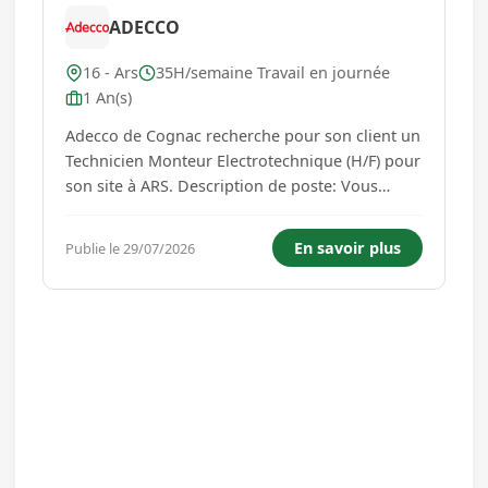
ADECCO
16 - Ars
35H/semaine Travail en journée
1 An(s)
Adecco de Cognac recherche pour son client un
Technicien Monteur Electrotechnique (H/F) pour
son site à ARS. Description de poste: Vous
intégrez la division CSS (Customer Support &
Services) de notre client au sein de la station de
En savoir plus
Publie le 29/07/2026
réparation d'Ars en Charente, spécialisée dans
la maintenance,...