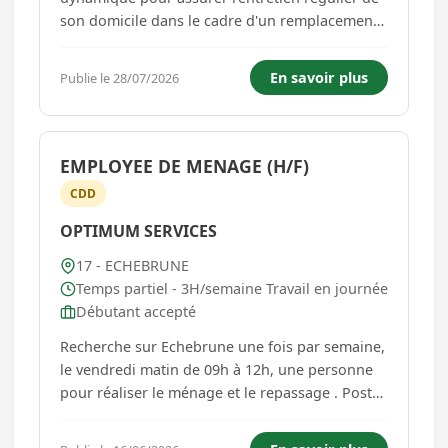
son domicile dans le cadre d'un remplacement
de deux mois. Ce contrat est une opportunité
de mission stable, avec une possibilité de
En savoir plus
Publie le 28/07/2026
prolongation selon la continuité du
remplacement initial. Vos missi...
EMPLOYEE DE MENAGE (H/F)
CDD
OPTIMUM SERVICES
17 - ECHEBRUNE
Temps partiel - 3H/semaine Travail en journée
Débutant accepté
Recherche sur Echebrune une fois par semaine,
le vendredi matin de 09h à 12h, une personne
pour réaliser le ménage et le repassage . Poste
à pourvoir immédiatement....