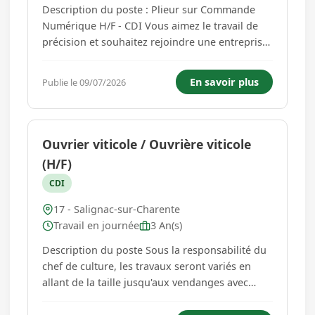
Description du poste : Plieur sur Commande
Numérique H/F - CDI Vous aimez le travail de
précision et souhaitez rejoindre une entreprise
qui valorise votre savoir-faire ? Notre agence
recrute, pour le compte de son client, un(e)
En savoir plus
Publie le 09/07/2026
Plieur(se) sur Commande Numérique en CDI.
Vos missions***Lire et ...
Ouvrier viticole / Ouvrière viticole
(H/F)
CDI
17 - Salignac-sur-Charente
Travail en journée
3 An(s)
Description du poste Sous la responsabilité du
chef de culture, les travaux seront variés en
allant de la taille jusqu'aux vendanges avec
conduite d'engins agricoles, réalisation de
traitements phytosanitaires et travaux manuels