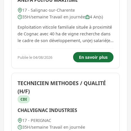
ANEFA POITOU MARITIME
17 - Salignac-sur-Charente
35H/semaine Travail en journée
4 An(s)
Exploitation viticole familiale située à proximité
de Cognac avec 40 ha de vigne recherche dans
le cadre de son développement, un(e) salarié(e)
viticole polyvalent(e),sérieux(se) et ponctuel(le)
pour un poste en cdi. -Sous la responsabilité du
En savoir plus
Publie le 04/08/2026
chef de culture, les travaux seront variés en a...
TECHNICIEN METHODES / QUALITÉ
(H/F)
CDI
CHALVIGNAC INDUSTRIES
17 - PERIGNAC
35H/semaine Travail en journée