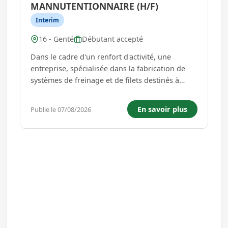
MANNUTENTIONNAIRE (H/F)
Interim
16 - Genté
Débutant accepté
Dans le cadre d'un renfort d'activité, une
entreprise, spécialisée dans la fabrication de
systèmes de freinage et de filets destinés à
l'aéronautique militaire, recherche un(e)
Manutentionnaire (H/F).Au sein de l'atelier de
En savoir plus
Publie le 07/08/2026
production, vous participez aux opérations de
manutention et d'appro...