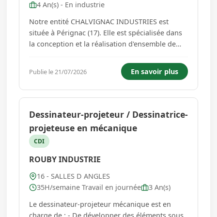
4 An(s) - En industrie
Notre entité CHALVIGNAC INDUSTRIES est
située à Pérignac (17). Elle est spécialisée dans
la conception et la réalisation d'ensemble de
cuves inox destinées à l'industrie cosmétique,
pharmaceutique, chimique et agro-alimentaire.
En savoir plus
Publie le 21/07/2026
Rattaché(e) au Responsable de site, vous
travaillerez en syne...
Dessinateur-projeteur / Dessinatrice-
projeteuse en mécanique
CDI
ROUBY INDUSTRIE
16 - SALLES D ANGLES
35H/semaine Travail en journée
3 An(s)
Le dessinateur-projeteur mécanique est en
charge de : - De développer des éléments sous