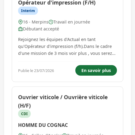
Opérateur d'impression (F/H)
Interim
16 - Merpins
Travail en journée
Débutant accepté
Rejoignez les équipes d'Actual en tant
qu'Opérateur d'impression (f/h).Dans le cadre
d'une mission de 3 mois voir plus , vous serez
rattaché au Responsable de Production. Votre
rôle sera clé pour assurer la réalisation de
En savoir plus
Publie le 23/07/2026
travaux d'impression d'excellence.Vos missions
principales :Vous garanti...
Ouvrier viticole / Ouvrière viticole
(H/F)
CDI
HOMME DU COGNAC