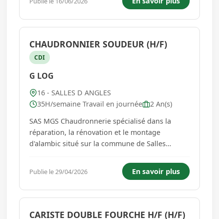
En savoir plus
Publie le 16/06/2026
CHAUDRONNIER SOUDEUR (H/F)
CDI
G LOG
16 - SALLES D ANGLES
35H/semaine Travail en journée
2 An(s)
SAS MGS Chaudronnerie spécialisé dans la
réparation, la rénovation et le montage
d'alambic situé sur la commune de Salles
d'Angles (16130) recherche CHAUDRONNIER
SOUDEUR H/F avec expérience. Vous devrez
En savoir plus
Publie le 29/04/2026
exécuter les missions qui vous seront confiées
avec le triple souci de sécurité, d'eff...
CARISTE DOUBLE FOURCHE H/F (H/F)