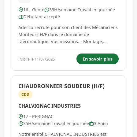
16 - Genté
35H/semaine Travail en journée
Débutant accepté
Adecco recrute pour son client des Mécaniciens
Monteurs H/F dans le domaine de
l'aéronautique. Vos missions. - Montage,
démontage et assemblage de pièces
mécaniques et hydraulique. - Intervention sur
En savoir plus
Publie le 11/07/2026
des systèmes de freinage aéronautiques. -
Respect des procédures qualité, sécurité...
CHAUDRONNIER SOUDEUR (H/F)
CDD
CHALVIGNAC INDUSTRIES
17 - PERIGNAC
35H/semaine Travail en journée
3 An(s)
Notre entité CHALVIGNAC INDUSTRIES est