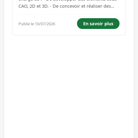
CAO, 2D et 3D. - De concevoir et réaliser des
systèmes, ensembles et sous-ensembles
mécaniques. - De mener des études de
En savoir plus
Publie le 10/07/2026
conception. - De contrôler et valider les plans. -
De proposer des solutions techn...