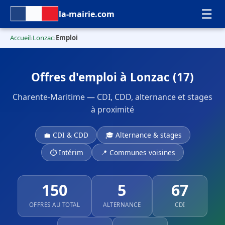
☰
la-mairie.com
Accueil
Lonzac
Emploi
›
›
Offres d'emploi à Lonzac (17)
Charente-Maritime — CDI, CDD, alternance et stages
à proximité
💼 CDI & CDD
🎓 Alternance & stages
⏱ Intérim
📍 Communes voisines
150
5
67
OFFRES AU TOTAL
ALTERNANCE
CDI