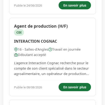
des structures les plus modernes de France.
En savoir plus
Publie le 24/06/2026
Basée à AVY (17), en Charente-Maritime, cette
champignonnière mode...
Agent de production (H/F)
CDI
INTERACTION COGNAC
16 - Salles-d'Angles
Travail en journée
Débutant accepté
L'agence Interaction Cognac recherche pour le
compte de son client spécialisé dans le secteur
agroalimentaire, un opérateur de production
(H/F) pour de la mise en bouteille. Au sein de
l'équipe de production et sous la responsabilité
En savoir plus
Publie le 08/08/2026
du responsable de production vous aurez pour
mission : - L'al...