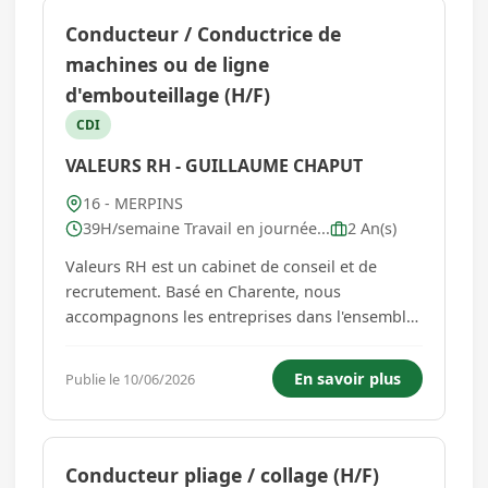
Conducteur / Conductrice de
machines ou de ligne
d'embouteillage (H/F)
CDI
VALEURS RH - GUILLAUME CHAPUT
16 - MERPINS
39H/semaine Travail en journée...
2 An(s)
Valeurs RH est un cabinet de conseil et de
recrutement. Basé en Charente, nous
accompagnons les entreprises dans l'ensemble
de leurs défis RH, en plaçant l'Homme au centre
de notre approche. Basé à Merpins, notre
En savoir plus
Publie le 10/06/2026
client, Le Chainon Charentais, est spécialisé
dans l'embouteillage de spiritueu...
Conducteur pliage / collage (H/F)