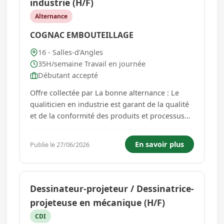
industrie (H/F)
Alternance
COGNAC EMBOUTEILLAGE
16 - Salles-d'Angles
35H/semaine Travail en journée
Débutant accepté
Offre collectée par La bonne alternance : Le
qualiticien en industrie est garant de la qualité
et de la conformité des produits et processus
industriels. Assure la mise en place et le suivi
des procédures qualité en entreprise Contrôle
En savoir plus
Publie le 27/06/2026
la conformité des produits finis et des
processus de prod...
Dessinateur-projeteur / Dessinatrice-
projeteuse en mécanique (H/F)
CDI