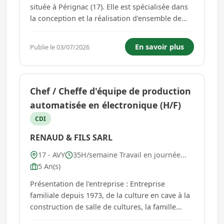
située à Pérignac (17). Elle est spécialisée dans
la conception et la réalisation d'ensemble de
cuves inox destinées à l'industrie cosmétique,
pharmaceutique, chimique et agro-alimentaire.
En savoir plus
Publie le 03/07/2026
Rattaché au Responsable de production, vous
avez en charge l...
Chef / Cheffe d'équipe de production
automatisée en électronique (H/F)
CDI
RENAUD & FILS SARL
17 - AVY
35H/semaine Travail en journée...
5 An(s)
Présentation de l'entreprise : Entreprise
familiale depuis 1973, de la culture en cave à la
construction de salle de cultures, la famille
Renaud a su prendre son envol et devient l'une