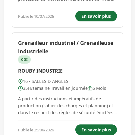
un produit conforme et fiable, à moindre coût
tout en optimisant son cycle de production. Le
En savoir plus
Publie le 10/07/2026
technicien méthodes intervient dans le suivi des
opérations...
Grenailleur industriel / Grenailleuse
industrielle
CDI
ROUBY INDUSTRIE
16 - SALLES D ANGLES
35H/semaine Travail en journée
6 Mois
A partir des instructions et impératifs de
production (cahier des charges et planning) et
dans le respect des règles de sécurité édictées,
vous réalisez des opérations de décapage de
surface sur métal. Ces opérations se réalisent
En savoir plus
Publie le 25/06/2026
dans une cabine de grenaillage disposant de