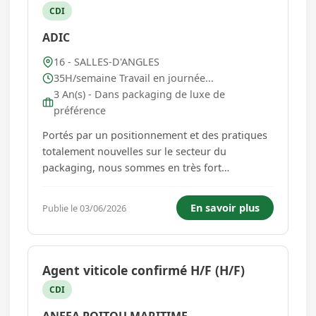
CDI
ADIC
16 - SALLES-D'ANGLES
35H/semaine Travail en journée...
3 An(s) - Dans packaging de luxe de
préférence
Portés par un positionnement et des pratiques
totalement nouvelles sur le secteur du
packaging, nous sommes en très fort
développement (Chiffre d'Affaires et effectifs
multipliés par 8 en 8 ans). Dans le cadre de
En savoir plus
Publie le 03/06/2026
notre développement, nous recherchons un(e)
Conducteur.trice pliage/collage. Desc...
Agent viticole confirmé H/F (H/F)
CDI