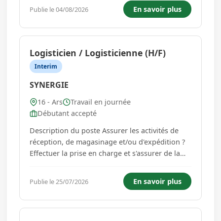
locales.Mission en intérim longue durée - basée
En savoir plus
Publie le 04/08/2026
aux alentours de Cognac. Activités principales :
? Préparer, démarrer et arrêt...
Logisticien / Logisticienne (H/F)
Interim
SYNERGIE
16 - Ars
Travail en journée
Débutant accepté
Description du poste Assurer les activités de
réception, de magasinage et/ou d'expédition ?
Effectuer la prise en charge et s'assurer de la
conformité de la livraison ? Identifier les litiges
administratifs et les adresser aux services
En savoir plus
Publie le 25/07/2026
concernés ? Effectuer des opérations de
manutention, trans...