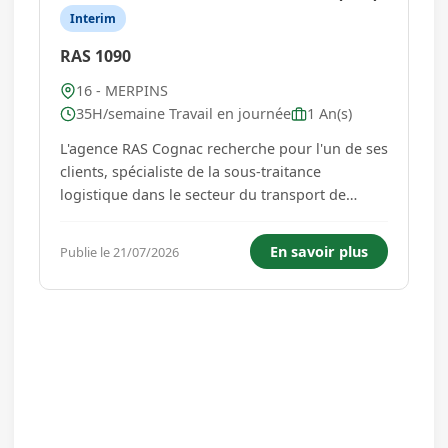
Interim
RAS 1090
16 - MERPINS
35H/semaine Travail en journée
1 An(s)
L'agence RAS Cognac recherche pour l'un de ses
clients, spécialiste de la sous-traitance
logistique dans le secteur du transport de
verrerie, un Cariste CACES 3 (H/F) sur
Merpins(16) Vos missions : Assurer le
En savoir plus
Publie le 21/07/2026
chargement et le déchargement des
marchandises Manipuler les palettes de verrerie
à...