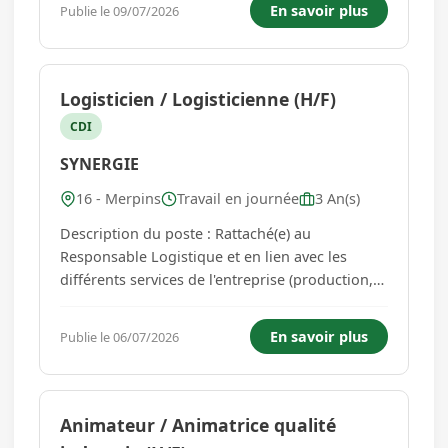
En savoir plus
Publie le 09/07/2026
sur le vignoble. Description du profil
Expérience: 5 ans minimum s...
Logisticien / Logisticienne (H/F)
CDI
SYNERGIE
16 - Merpins
Travail en journée
3 An(s)
Description du poste : Rattaché(e) au
Responsable Logistique et en lien avec les
différents services de l'entreprise (production,
usinage, approvisionnement, qualité, magasin,
transport vous contribuez à garantir la
En savoir plus
Publie le 06/07/2026
satisfaction des clients en termes de délais et
de qualité. À ce titre, vo...
Animateur / Animatrice qualité