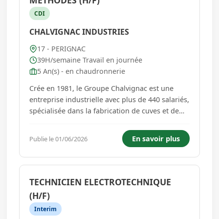
METHODES (H/F)
CDI
CHALVIGNAC INDUSTRIES
17 - PERIGNAC
39H/semaine Travail en journée
5 An(s) - en chaudronnerie
Crée en 1981, le Groupe Chalvignac est une
entreprise industrielle avec plus de 440 salariés,
spécialisée dans la fabrication de cuves et de
matériel viticole et vinicole. Le développement
d'idées, la créativité, l'échange de compétences
En savoir plus
Publie le 01/06/2026
et les talents de chacun, sont des points
précieu...
TECHNICIEN ELECTROTECHNIQUE
(H/F)
Interim