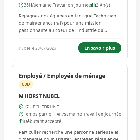
35H/semaine Travail en journée
2 An(s)
Rejoignez nos équipes en tant que Technicien
de maintenance (h/f) pour une mission
passionnante au coeur de l'industrie du
packaging. Dans le cadre de ce contrat de 3
mois débutant dès que possible, vous
En savoir plus
Publie le 28/07/2026
travaillerez sur une base de 35 heures par
semaine en temps plein, en heure de journée
ou 2...
Employé / Employée de ménage
CDD
M HORST NUBEL
17 - ECHEBRUNE
Temps partiel - 4H/semaine Travail en journée
Débutant accepté
Particulier recherche une personne sérieuse et
dynamique pour assurer l'entretien régulier de