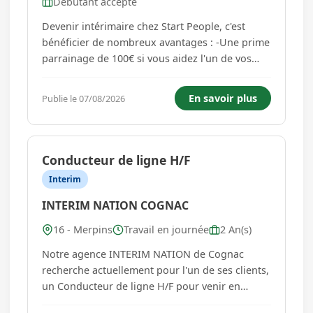
Débutant accepté
Devenir intérimaire chez Start People, c'est
bénéficier de nombreux avantages : -Une prime
parrainage de 100€ si vous aidez l'un de vos
amis à être employé par Start People en
intérim, CDD ou CDI -Une prime de
En savoir plus
Publie le 07/08/2026
participation aux bénéfices en fonction de vos
heures travaillées -Des offre...
Conducteur de ligne H/F
Interim
INTERIM NATION COGNAC
16 - Merpins
Travail en journée
2 An(s)
Notre agence INTERIM NATION de Cognac
recherche actuellement pour l'un de ses clients,
un Conducteur de ligne H/F pour venir en
soutien aux équipes opérationnelles