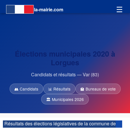
☰
la-mairie.com
Élections municipales 2020 à
Lorgues
Candidats et résultats — Var (83)
👥 Candidats
📊 Résultats
🏫 Bureaux de vote
🏛 Municipales 2026
Résultats des élections législatives de la commune de
Lorgues :
| 4ème circonscription