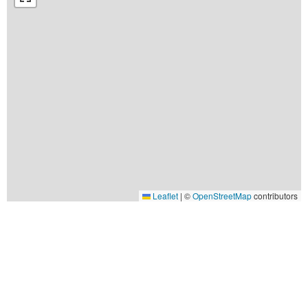
Leaflet
|
©
OpenStreetMap
contributors