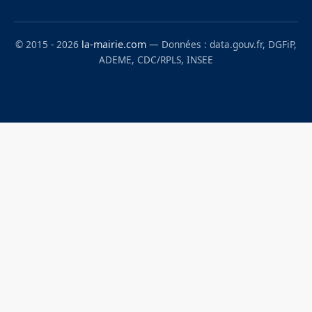
© 2015 - 2026
la-mairie.com
— Données : data.gouv.fr, DGFiP,
ADEME, CDC/RPLS, INSEE