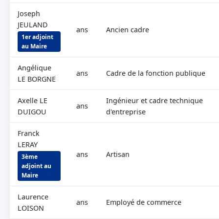
Joseph
JEULAND
ans
Ancien cadre
1er adjoint
au Maire
Angélique
ans
Cadre de la fonction publique
LE BORGNE
Axelle LE
Ingénieur et cadre technique
ans
DUIGOU
d'entreprise
Franck
LERAY
ans
Artisan
3ème
adjoint au
Maire
Laurence
ans
Employé de commerce
LOISON