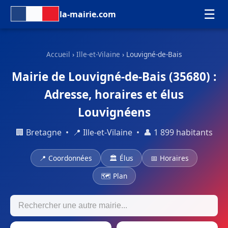
☰
la-mairie.com
Accueil
›
Ille-et-Vilaine
› Louvigné-de-Bais
Mairie de Louvigné-de-Bais (35680) :
Adresse, horaires et élus
Louvignéens
🏢 Bretagne • 📍 Ille-et-Vilaine • 👤 1 899 habitants
📍 Coordonnées
🏛 Élus
📅 Horaires
🗺 Plan