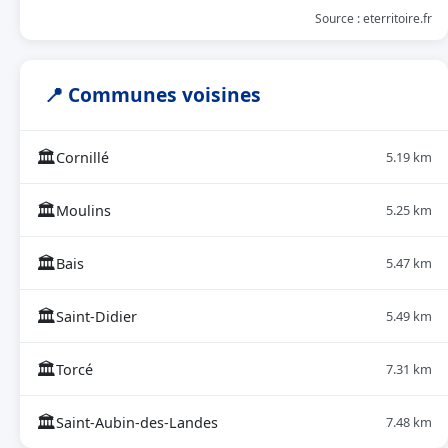
Source : eterritoire.fr
📍 Communes voisines
🏛
Cornillé
5.19 km
🏛
Moulins
5.25 km
🏛
Bais
5.47 km
🏛
Saint-Didier
5.49 km
🏛
Torcé
7.31 km
🏛
Saint-Aubin-des-Landes
7.48 km