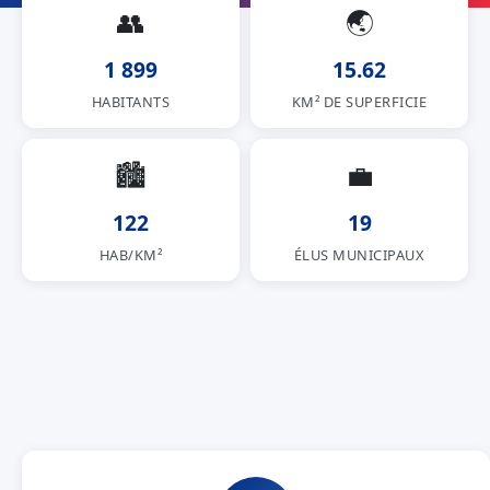
👥
🌏
1 899
15.62
HABITANTS
KM² DE SUPERFICIE
🏙
💼
122
19
HAB/KM²
ÉLUS MUNICIPAUX