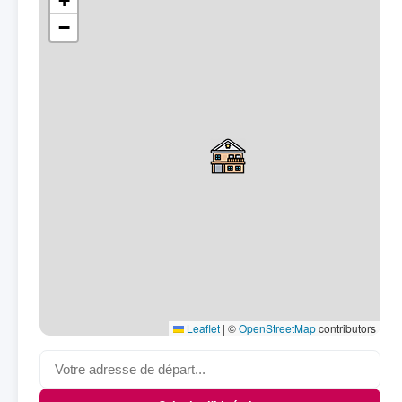
+
−
Leaflet
|
©
OpenStreetMap
contributors