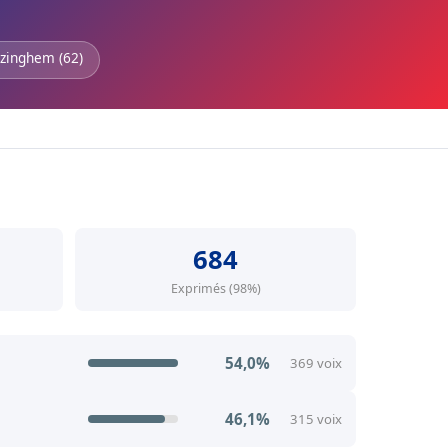
ozinghem (62)
684
Exprimés (98%)
54,0%
369 voix
46,1%
315 voix