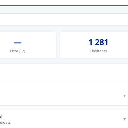
—
1 281
Liste (T2)
Habitants
▼
N
▼
ndidats