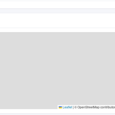
Leaflet
|
© OpenStreetMap contributo