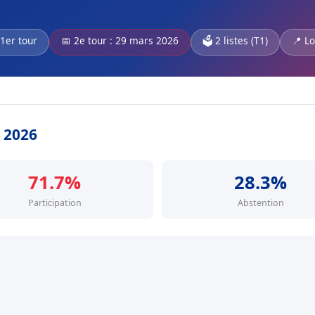
 1er tour
📅 2e tour : 29 mars 2026
🗳️ 2 listes (T1)
📍 L
s 2026
71.7%
28.3%
Participation
Abstention