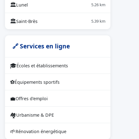
🏛
Lunel
5.26 km
🏛
Saint-Brès
5.39 km
🔗 Services en ligne
🎓
Écoles et établissements
⚽
Équipements sportifs
💼
Offres d'emploi
🏘
Urbanisme & DPE
🌱
Rénovation énergétique