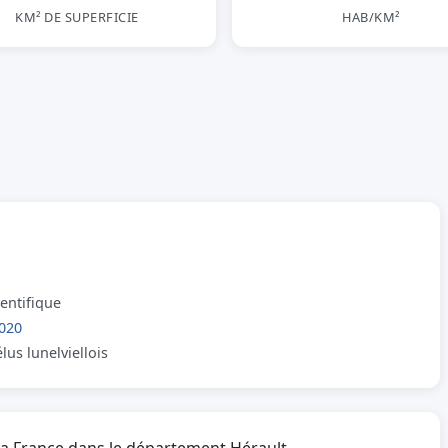
KM² DE SUPERFICIE
HAB/KM²
ientifique
020
lus lunelviellois