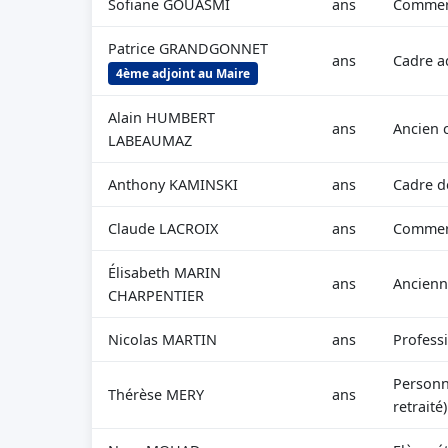
Sofiane GOUASMI
ans
Commerç
Patrice GRANDGONNET
ans
Cadre ad
4ème adjoint au Maire
Alain HUMBERT
ans
Ancien 
LABEAUMAZ
Anthony KAMINSKI
ans
Cadre d
Claude LACROIX
ans
Commerç
Élisabeth MARIN
ans
Ancienn
CHARPENTIER
Nicolas MARTIN
ans
Professi
Personne
Thérèse MERY
ans
retraité)