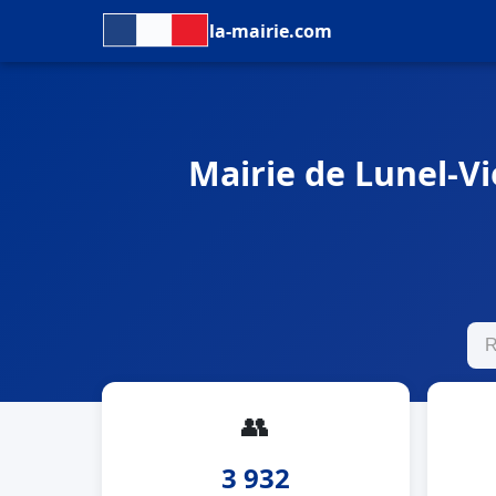
la-mairie.com
Mairie de Lunel-Vie
👥
3 932