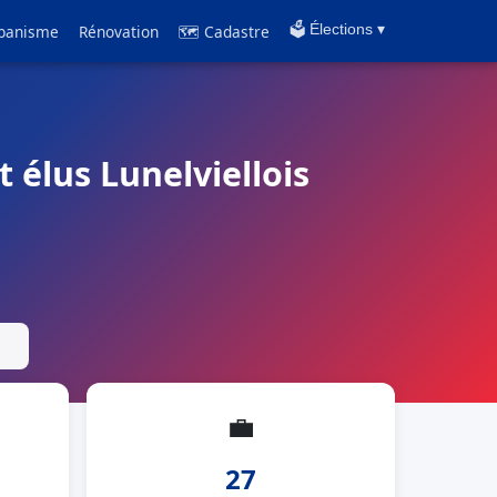
banisme
Rénovation
🗺 Cadastre
🗳️ Élections ▾
t élus Lunelviellois
💼
27