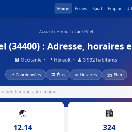
Mairie
Écoles
Sport
Emploi
Ur
Accueil
›
Hérault
› Lunel-Viel
l (34400) : Adresse, horaires e
🏢 Occitanie • 📍 Hérault • 👤 3 932 habitants
📍 Coordonnées
🏛 Élus
📅 Horaires
🗺 Plan
🌏
🏙
12.14
324