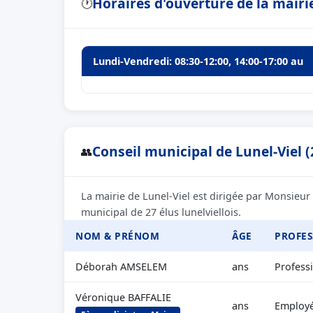
Horaires d'ouverture de la mairie
🕐
Lundi-Vendredi: 08:30-12:00, 14:00-17:00 au
Conseil municipal de Lunel-Viel (
👥
La mairie de Lunel-Viel est dirigée par Monsieur
municipal de 27 élus lunelviellois.
NOM & PRÉNOM
ÂGE
PROFES
Déborah AMSELEM
ans
Professi
Véronique BAFFALIE
ans
Employé 