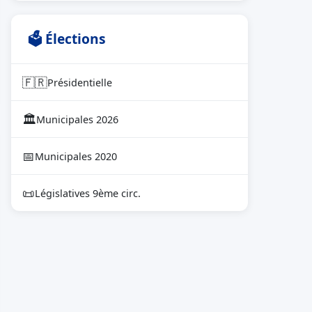
🗳 Élections
🇫🇷
Présidentielle
🏛
Municipales 2026
📅
Municipales 2020
📜
Législatives 9ème circ.