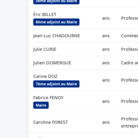
5ème adjoint au Maire
Éric BILLET
ans
Professe
8ème adjoint au Maire
Jean-Luc CHADOURNE
ans
Commerç
Julie CURIE
ans
Professi
Julien DOMERGUE
ans
Cadre ad
Carine DOZ
ans
Professe
7ème adjoint au Maire
Fabrice FENOY
ans
Professe
Maire
Profess
Caroline FOREST
ans
entrepr