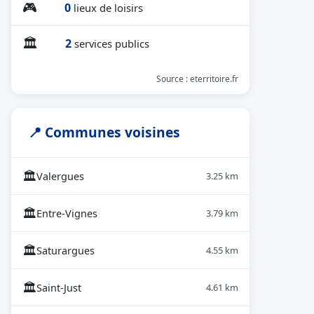
🎮
0
lieux de loisirs
🏛
2
services publics
Source : eterritoire.fr
📍 Communes voisines
🏛
Valergues
3.25 km
🏛
Entre-Vignes
3.79 km
🏛
Saturargues
4.55 km
🏛
Saint-Just
4.61 km