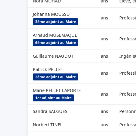
Nora MOHAD
ans
Elève, é
Johanna MOUSSU
ans
Professi
3ème adjoint au Maire
Arnaud MUSEMAQUE
ans
Professe
6ème adjoint au Maire
Guillaume NAUDOT
ans
Ingénie
Patrick PELLET
ans
Professi
2ème adjoint au Maire
Marie PELLET LAPORTE
ans
Professe
1er adjoint au Maire
Sandra SALGUES
ans
Personne
Norbert TINEL
ans
Professe