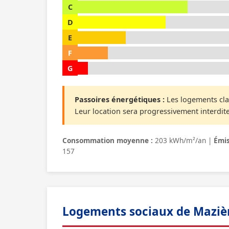
C
D
E
F
G
Passoires énergétiques :
Les logements cla
Leur location sera progressivement interdite
Consommation moyenne :
203 kWh/m²/an |
Émis
157
Logements sociaux de Maziè