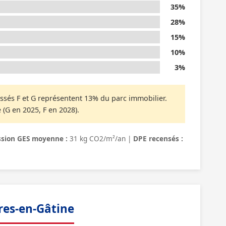
35%
28%
15%
10%
3%
ssés F et G représentent 13% du parc immobilier.
 (G en 2025, F en 2028).
sion GES moyenne :
31 kg CO2/m²/an |
DPE recensés :
res-en-Gâtine