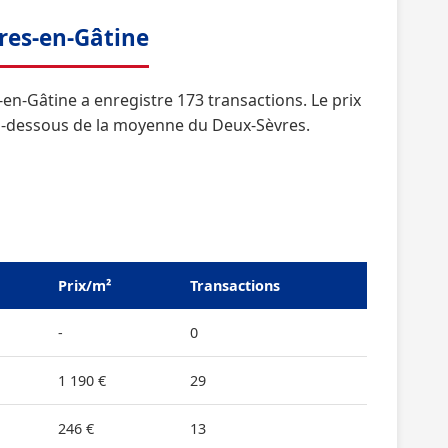
ères-en-Gâtine
en-Gâtine a enregistre 173 transactions. Le prix
en-dessous de la moyenne du Deux-Sèvres.
Prix/m²
Transactions
-
0
1 190 €
29
246 €
13