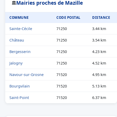
Mairies proches de Mazille
🏛
COMMUNE
CODE POSTAL
DISTANCE
Sainte-Cécile
71250
3.44 km
Château
71250
3.54 km
Bergesserin
71250
4.23 km
Jalogny
71250
4.52 km
Navour-sur-Grosne
71520
4.95 km
Bourgvilain
71520
5.13 km
Saint-Point
71520
6.37 km