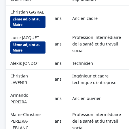
Christian GAYRAL
ans
Ancien cadre
2ème adjoint au
Maire
Profession intermédiaire
Lucie JACQUET
ans
de la santé et du travail
3ème adjoint au
Maire
social
Alexis JONDOT
ans
Technicien
Christian
Ingénieur et cadre
ans
LAVENIR
technique d'entreprise
Armando
ans
Ancien ouvrier
PEREIRA
Marie-Christine
Profession intermédiaire
PEREIRA-
ans
de la santé et du travail
LEBLANC
social