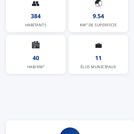
👥
🌏
384
9.54
HABITANTS
KM² DE SUPERFICIE
🏙
💼
40
11
HAB/KM²
ÉLUS MUNICIPAUX