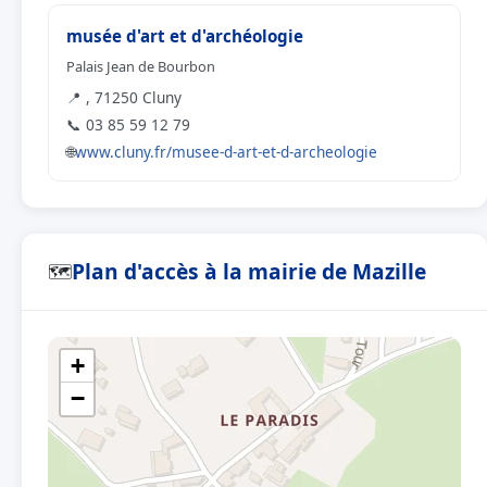
musée d'art et d'archéologie
Palais Jean de Bourbon
📍 , 71250 Cluny
📞 03 85 59 12 79
🌐
www.cluny.fr/musee-d-art-et-d-archeologie
Plan d'accès à la mairie de Mazille
🗺
+
−