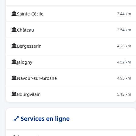
🏛
Sainte-Cécile
3.44 km
🏛
Château
3.54 km
🏛
Bergesserin
4.23 km
🏛
Jalogny
4.52 km
🏛
Navour-sur-Grosne
4.95 km
🏛
Bourgvilain
5.13 km
🔗 Services en ligne