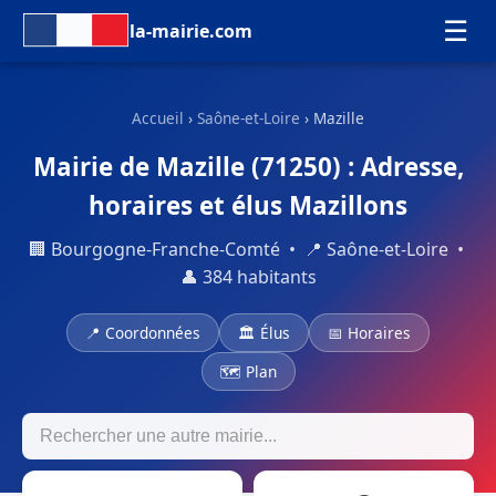
☰
la-mairie.com
Accueil
›
Saône-et-Loire
› Mazille
Mairie de Mazille (71250) : Adresse,
horaires et élus Mazillons
🏢 Bourgogne-Franche-Comté • 📍 Saône-et-Loire •
👤 384 habitants
📍 Coordonnées
🏛 Élus
📅 Horaires
🗺 Plan