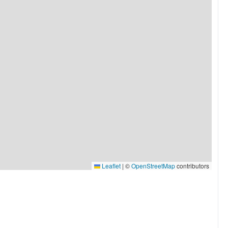
Leaflet
|
©
OpenStreetMap
contributors