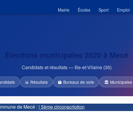
Mairie
Écoles
Sport
Emploi
Élections municipales 2020 à Mecé
Candidats et résultats — Ille-et-Vilaine (35)
andidats
📊 Résultats
🏫 Bureaux de vote
🏛 Municipales
 commune de Mecé :
| 5ème circonscription