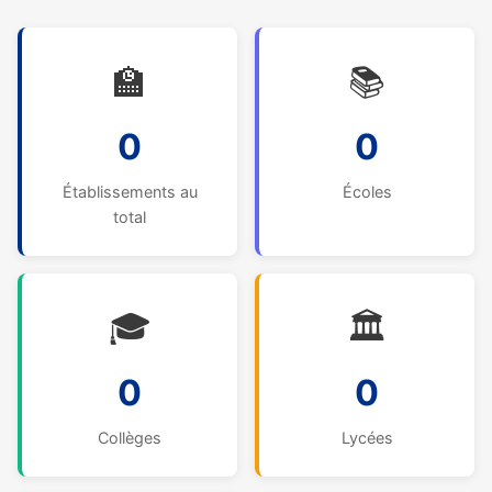
🏫
📚
0
0
Établissements au
Écoles
total
🎓
🏛️
0
0
Collèges
Lycées