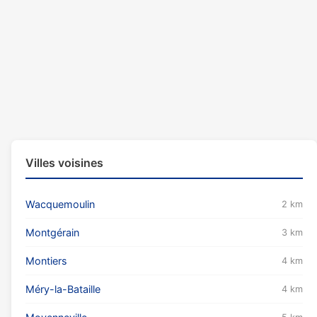
Villes voisines
Wacquemoulin
2 km
Montgérain
3 km
Montiers
4 km
Méry-la-Bataille
4 km