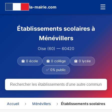
☰
la-mairie.com
Établissements scolaires à
Ménévillers
Oise (60) — 60420
🏫 0 école
🏫 0 collège
🏫 0 lycée
✅ 0% public
Accueil
›
Ménévillers
›
Établissements scolaires