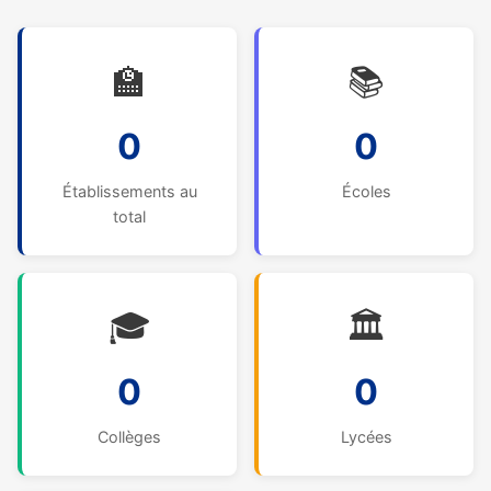
🏫
📚
0
0
Établissements au
Écoles
total
🎓
🏛️
0
0
Collèges
Lycées