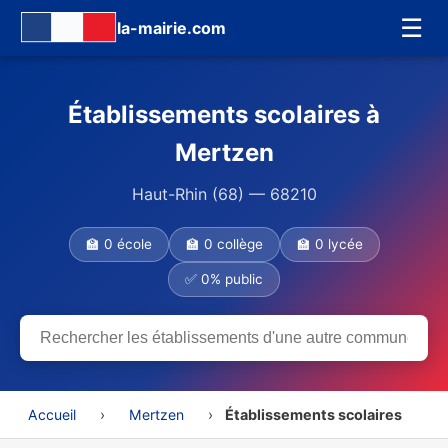
☰
la-mairie.com
Établissements scolaires à
Mertzen
Haut-Rhin (68) — 68210
🏫 0 école
🏫 0 collège
🏫 0 lycée
✅ 0% public
Accueil
›
Mertzen
›
Établissements scolaires