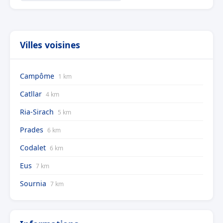
Villes voisines
Campôme
1 km
Catllar
4 km
Ria-Sirach
5 km
Prades
6 km
Codalet
6 km
Eus
7 km
Sournia
7 km