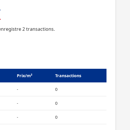
y
nregistre 2 transactions.
Prix/m²
Transactions
-
0
-
0
-
0