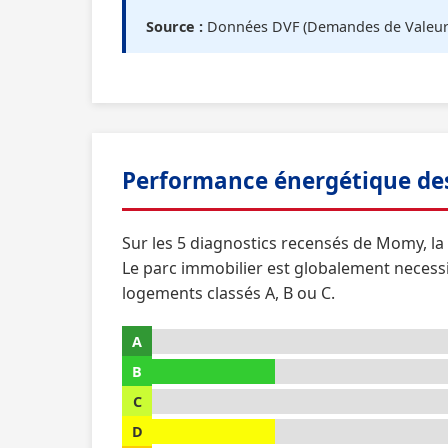
Source :
Données DVF (Demandes de Valeurs F
Performance énergétique d
Sur les 5 diagnostics recensés de Momy, l
Le parc immobilier est globalement necess
logements classés A, B ou C.
A
B
C
D